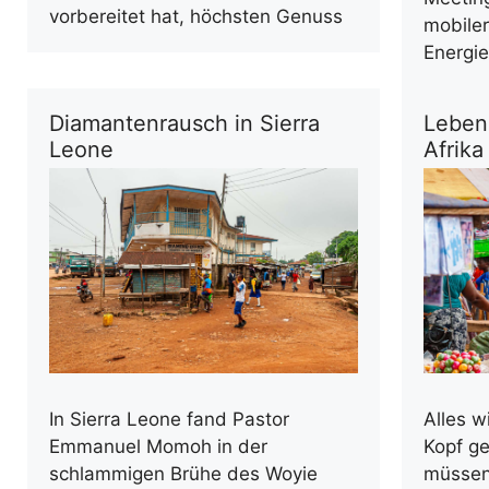
vorbereitet hat, höchsten Genuss
mobile
Energi
Diamantenrausch in Sierra
Leben
Leone
Afrika
In Sierra Leone fand Pastor
Alles w
Emmanuel Momoh in der
Kopf g
schlammigen Brühe des Woyie
müssen