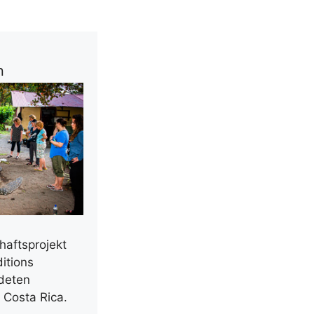
n
aftsprojekt
itions
rdeten
 Costa Rica.