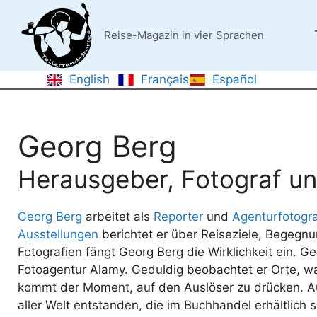
Zum
Inhalt
Reise-Magazin in vier Sprachen
springen
English
Français
Español
Georg Berg
Herausgeber, Fotograf u
Georg Berg
arbeitet als
Reporter
und
Agenturfotogr
Ausstellungen
berichtet er über Reiseziele, Begegn
Fotografien fängt Georg Berg die Wirklichkeit ein. Ge
Fotoagentur Alamy. Geduldig beobachtet er Orte, w
kommt der Moment, auf den Auslöser zu drücken. A
aller Welt entstanden, die im Buchhandel erhältlich s