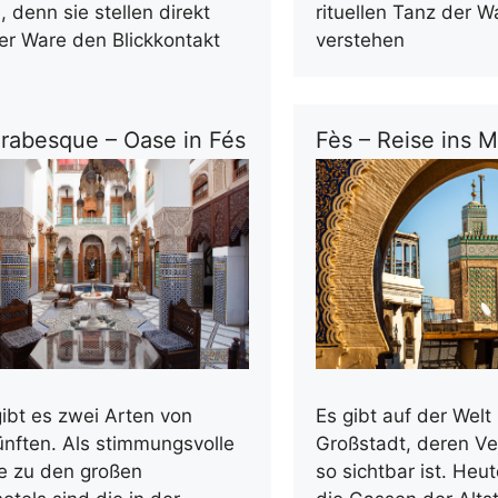
rituellen Tanz der W
 denn sie stellen direkt
verstehen
er Ware den Blickkontakt
Arabesque – Oase in Fés
Fès – Reise ins Mi
gibt es zwei Arten von
Es gibt auf der Welt
nften. Als stimmungsvolle
Großstadt, deren V
te zu den großen
so sichtbar ist. He