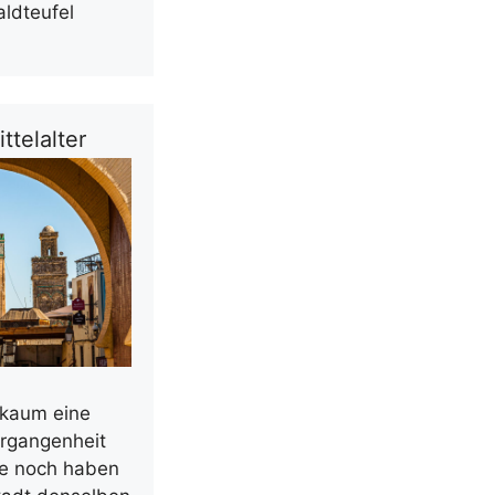
aldteufel
ttelalter
 kaum eine
ergangenheit
ute noch haben