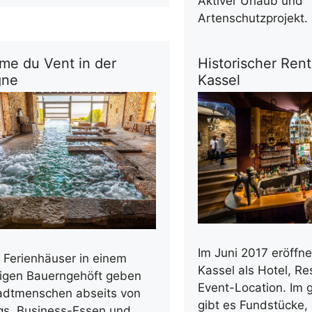
Aktiver Urlaub und
Artenschutzprojekt.
me du Vent in der
Historischer Rent
gne
Kassel
Im Juni 2017 eröffne
 Ferienhäuser in einem
Kassel als Hotel, R
igen Bauerngehöft geben
Event-Location. Im
adtmenschen abseits von
gibt es Fundstücke, 
gs, Business-Essen und