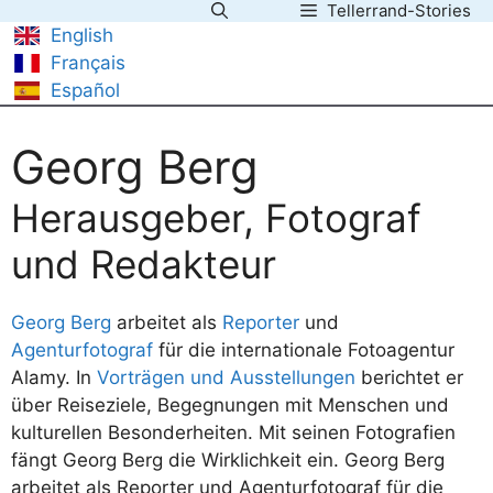
Tellerrand-Stories
Zum
English
Inhalt
Français
springen
Español
Georg Berg
Herausgeber, Fotograf
und Redakteur
Georg Berg
arbeitet als
Reporter
und
Agenturfotograf
für die internationale Fotoagentur
Alamy. In
Vorträgen und Ausstellungen
berichtet er
über Reiseziele, Begegnungen mit Menschen und
kulturellen Besonderheiten. Mit seinen Fotografien
fängt Georg Berg die Wirklichkeit ein. Georg Berg
arbeitet als Reporter und Agenturfotograf für die