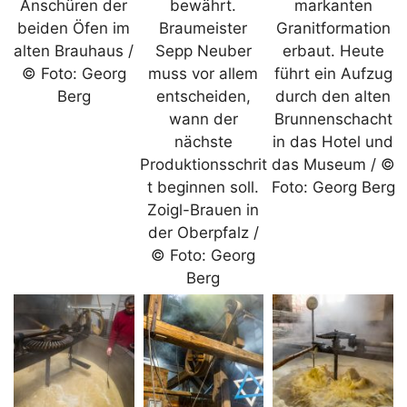
Anschüren der
bewährt.
markanten
beiden Öfen im
Braumeister
Granitformation
alten Brauhaus /
Sepp Neuber
erbaut. Heute
© Foto: Georg
muss vor allem
führt ein Aufzug
Berg
entscheiden,
durch den alten
wann der
Brunnenschacht
nächste
in das Hotel und
Produktionsschrit
das Museum / ©
t beginnen soll.
Foto: Georg Berg
Zoigl-Brauen in
der Oberpfalz /
© Foto: Georg
Berg