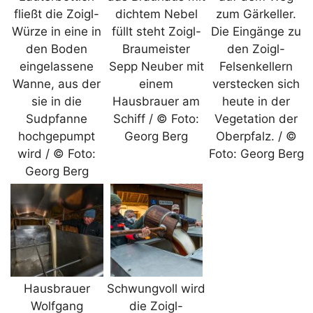
fließt die Zoigl-
dichtem Nebel
zum Gärkeller.
Würze in eine in
füllt steht Zoigl-
Die Eingänge zu
den Boden
Braumeister
den Zoigl-
eingelassene
Sepp Neuber mit
Felsenkellern
Wanne, aus der
einem
verstecken sich
sie in die
Hausbrauer am
heute in der
Sudpfanne
Schiff / © Foto:
Vegetation der
hochgepumpt
Georg Berg
Oberpfalz. / ©
wird / © Foto:
Foto: Georg Berg
Georg Berg
Hausbrauer
Schwungvoll wird
Wolfgang
die Zoigl-