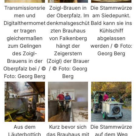
Transmissionsrie
Zoigl-Brauen in
Die Stammwürze
men und
der Oberpfalz. Im
am Siedepunkt.
Digitalthermomet
denkmalsgeschüt
Bald kann sie ins
er tragen
zten Brauhaus
Kühlschiff
gleichermaßen
von Falkenberg
abgelassen
zum Gelingen
hängt der
werden / © Foto:
des Zoigl-
Zeigerstern
Georg Berg
Brauens in der
(Zoigl) der Brauer
Oberpfalz bei / ©
/ © Foto: Georg
Foto: Georg Berg
Berg
Aus dem
Kurz bevor sich
Die Stammwürze
Läuterbottich
das Brauhaus mit
auf dem Weg