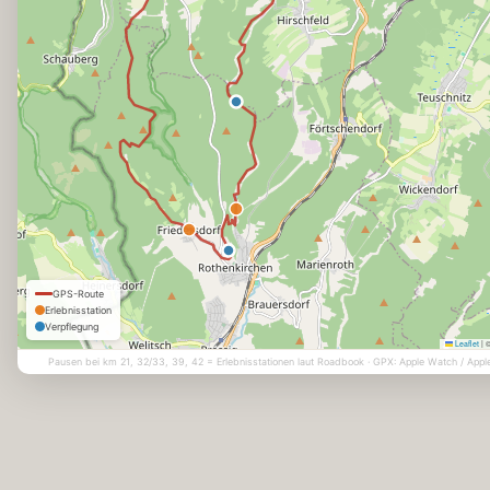
GPS-Route
Erlebnisstation
Verpflegung
Leaflet
|
©
Pausen bei km 21, 32/33, 39, 42 = Erlebnisstationen laut Roadbook · GPX: Apple Watch / Appl