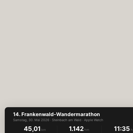
14. Frankenwald-Wandermarathon
Samstag, 30. Mai 2026 · Steinbach am Wald · Apple Watch
45,01
1.142
11:35
km
hm
h