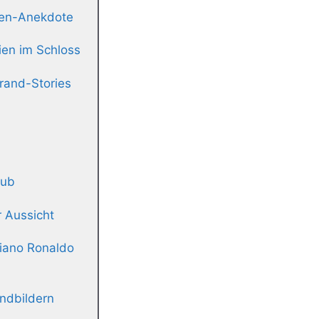
len-Anekdote
ien im Schloss
rand-Stories
lub
r Aussicht
tiano Ronaldo
andbildern