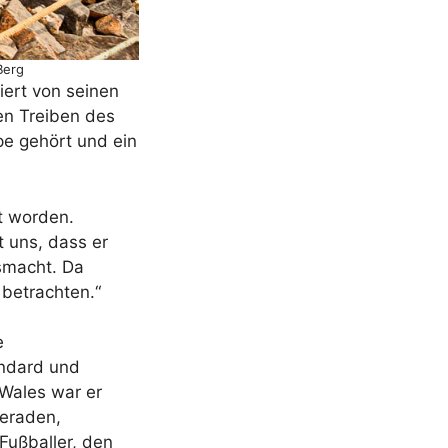
Berg
iert von seinen
gen Treiben des
pe gehört und ein
t worden.
 uns, dass er
usmacht. Da
betrachten.“
e
andard und
 Wales war er
meraden,
Fußballer, den