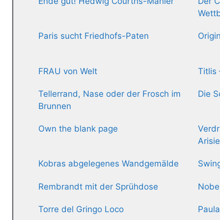
Ende gut! Hedwig Courths-Mahler
Der C
Wett
Paris sucht Friedhofs-Paten
Origi
FRAU von Welt
Titli
Tellerrand, Nase oder der Frosch im
Die S
Brunnen
Own the blank page
Verdr
Arisi
Kobras abgelegenes Wandgemälde
Swing
Rembrandt mit der Sprühdose
Nobel
Torre del Gringo Loco
Paula