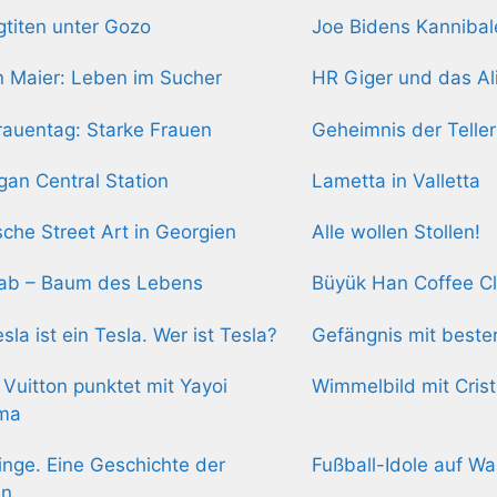
gtiten unter Gozo
Joe Bidens Kanniba
n Maier: Leben im Sucher
HR Giger und das Al
rauentag: Starke Frauen
Geheimnis der Teller
gan Central Station
Lametta in Valletta
ische Street Art in Georgien
Alle wollen Stollen!
ab – Baum des Lebens
Büyük Han Coffee C
esla ist ein Tesla. Wer ist Tesla?
Gefängnis mit beste
 Vuitton punktet mit Yayoi
Wimmelbild mit Cris
ma
inge. Eine Geschichte der
Fußball-Idole auf W
en