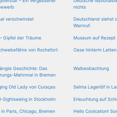
yberstar – Ein vergessener
Deutsche Nationalbib
bewerb
nichts
nal verschwindet
Deutschland siehst d
Warnruf.
s – Gipfel der Träume
Museum auf Rezept
chwebefähre von Rochefort
Oase hinterm Latte
ängte Geschichte: Das
Walbeobachtung
erungs-Mahnmal in Bremen
ing Old Lady von Curaçao
Selma Lagerlöf in L
-Sightseeing in Stockholm
Erleuchtung auf Sch
 in Paris, Chicago, Bremen
Hello Coolcation! S