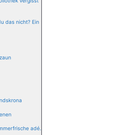
liothek vergisst
u das nicht? Ein
nzaun
andskrona
ienen
ommerfrische adé.