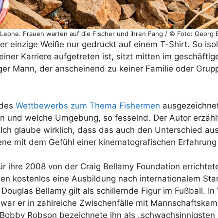
 Leone. Frauen warten auf die Fischer und ihren Fang / © Foto: Georg 
er einzige Weiße nur gedruckt auf einem T-Shirt. So isol
ner Karriere aufgetreten ist, sitzt mitten im geschäfti
nger Mann, der anscheinend zu keiner Familie oder Grup
 des
Wettbewerbs zum Thema Fishermen
ausgezeichne
en und welche Umgebung, so fesselnd. Der Autor erzählt
 Ich glaube wirklich, dass das auch den Unterschied a
ne mit dem Gefühl einer kinematografischen Erfahrung 
ür ihre 2008 von der Craig Bellamy Foundation errichtet
en kostenlos eine Ausbildung nach internationalem St
 Douglas Bellamy gilt als schillernde Figur im Fußball. In
 war er in zahlreiche Zwischenfälle mit Mannschaftska
 Bobby Robson bezeichnete ihn als „schwachsinnigsten 