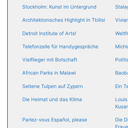
Stockholm: Kunst im Untergrund
Stala
Architektonisches Highlight in Tbilisi
Vivia
Detroit Institute of Arts!
Weltf
Telefonzelle für Handygespräche
Michi
Vielflieger mit Botschaft
Polit
African Parks in Malawi
Baob
Seltene Tulpen auf Zypern
Ein T
Die Heimat und das Klima
Louis
Kusa
Parlez-vous Español, please
Die D
Frau