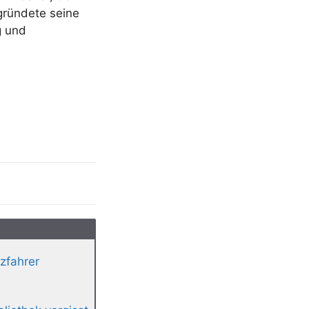
 gründete seine
g und
zfahrer