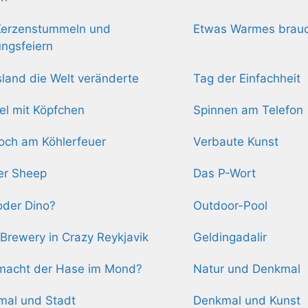
Kerzenstummeln und
Etwas Warmes brauc
ngsfeiern
sland die Welt veränderte
Tag der Einfachheit
l mit Köpfchen
Spinnen am Telefon
och am Köhlerfeuer
Verbaute Kunst
er Sheep
Das P-Wort
 oder Dino?
Outdoor-Pool
Brewery in Crazy Reykjavik
Geldingadalir
macht der Hase im Mond?
Natur und Denkmal
mal und Stadt
Denkmal und Kunst