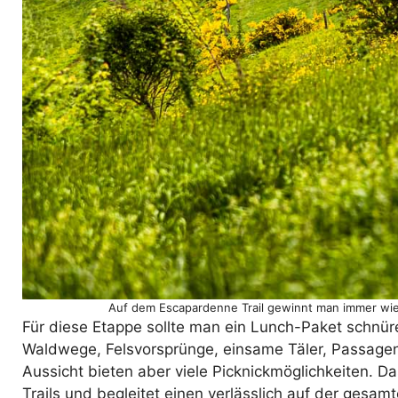
Auf dem Escapardenne Trail gewinnt man immer wied
Für diese Etappe sollte man ein Lunch-Paket schnü
Waldwege, Felsvorsprünge, einsame Täler, Passage
Aussicht bieten aber viele Picknickmöglichkeiten. D
Trails und begleitet einen verlässlich auf der gesa