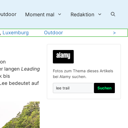
utdoor
Moment mal
Redaktion
, 
Luxemburg
Outdoor
>
von
ter langen
Leading
Fotos zum Thema dieses Artikels
k bis
bei Alamy suchen.
 Lee bedeutet auf
Suchen