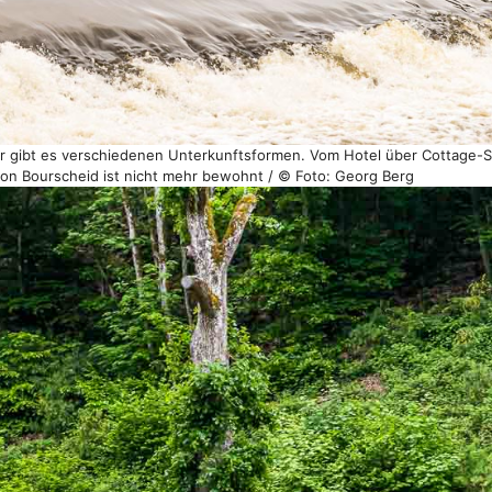
r gibt es verschiedenen Unterkunftsformen. Vom Hotel über Cottage-Sui
on Bourscheid ist nicht mehr bewohnt / © Foto: Georg Berg