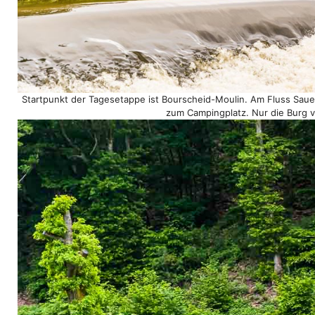
Startpunkt der Tagesetappe ist Bourscheid-Moulin. Am Fluss Saue
zum Campingplatz. Nur die Burg v