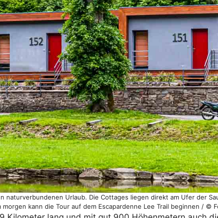
en naturverbundenen Urlaub. Die Cottages liegen direkt am Ufer der Sau
m morgen kann die Tour auf dem Escapardenne Lee Trail beginnen / © F
 19 Kilometer lang und mit gut 900 Höhenmetern auch di