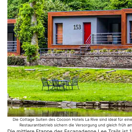
Die Cottage Suiten des Cocoon Hotels La Rive sind ideal für ein
Restaurantbetrieb sichern die Versorgung und gleich früh a
Die mittlere Etappe des Escapadenne Lee Trails ist