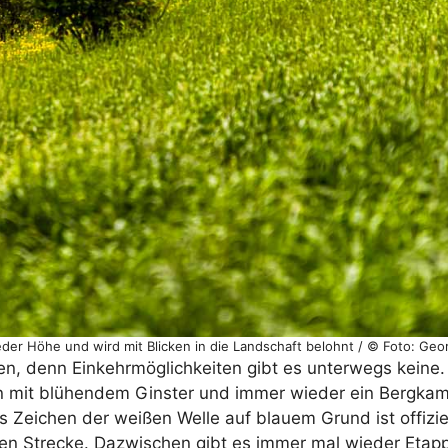
er Höhe und wird mit Blicken in die Landschaft belohnt / © Foto: Geo
ren, denn Einkehrmöglichkeiten gibt es unterwegs kein
n mit blühendem Ginster und immer wieder ein Bergkam
as Zeichen der weißen Welle auf blauem Grund ist offizi
mten Strecke. Dazwischen gibt es immer mal wieder Etap