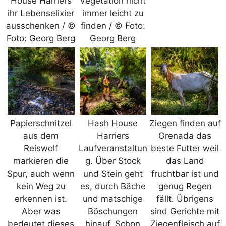
House Harriers
Vegetation nicht
ihr Lebenselixier
immer leicht zu
ausschenken / ©
finden / © Foto:
Foto: Georg Berg
Georg Berg
Papierschnitzel
Hash House
Ziegen finden auf
aus dem
Harriers
Grenada das
Reiswolf
Laufveranstaltun
beste Futter weil
markieren die
g. Über Stock
das Land
Spur, auch wenn
und Stein geht
fruchtbar ist und
kein Weg zu
es, durch Bäche
genug Regen
erkennen ist.
und matschige
fällt. Übrigens
Aber was
Böschungen
sind Gerichte mit
bedeutet dieses
hinauf. Schon
Ziegenfleisch auf