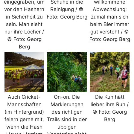
eingegraben, um
Schuhe in die
willkommene
vor den Hashern
Reinigung / ©
Abwechslung;
in Sicherheit zu
Foto: Georg Berg
zumal man sich
sein. Man sieht
beim Bier immer
nur ihre Löcher /
gut versteht / ©
© Foto: Georg
Foto: Georg Berg
Berg
Auch Cricket-
On-on. Die
Die Kuh hätt
Mannschaften
Markierungen
lieber ihre Ruh /
(im Hintergrund)
des richtigen
© Foto: Georg
feiern gerne mit,
Trails sind in der
Berg
wenn die Hash
üppigen