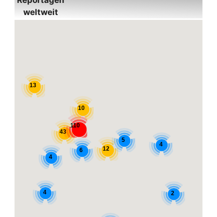
Reportagen
weltweit
13
10
110
43
5
4
12
6
4
4
2