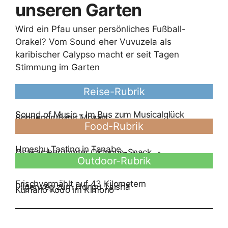
unseren Garten
Wird ein Pfau unser persönliches Fußball-
Orakel? Vom Sound eher Vuvuzela als
karibischer Calypso macht er seit Tagen
Stimmung im Garten
Reise-Rubrik
Sound of Music – Im Bus zum Musicalglück
Sonnengruß mit Mozart
Drei Kerben für die Göttin
Food-Rubrik
Umeshu Tasting in Tanabe
Osakas berühmter Oktopus-Snack
Ürgüps Frauenkooperative im Michelin
Outdoor-Rubrik
Frischvermählt auf 43 Kilometern
Pilgerweg zum Hongu Taisha
Kumano Kodo im Kimono