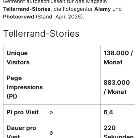
Getrennt aufgeschlüsselt für das Magazin
Tellerrand-Stories
, die Fotoagentur
Alamy
und
Photocrowd
(Stand: April 2026).
Tellerrand-Stories
Unique
138.000 /
Visitors
Monat
Page
883.000
Impressions
/ Monat
(PI)
PI pro Visit
ø
6,4
Dauer pro
220
ø
Visit
Sekunden