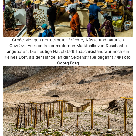
Große Mengen getrockneter Früchte, Nüsse und natürlich
Gewürze werden in der modernen Markthalle von Duschanbe
angeboten. Die heutige Hauptstadt Tadschikistans war noch ein
kleines Dorf, als der Handel an der Seidenstraße begannt / © Foto:
Georg Berg