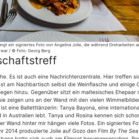
ngt ein signiertes Foto von Angelina Jolie, die während Dreharbeiten a
war / © Foto: Georg Berg
chaftstreff
he. Es ist auch eine Nachrichtenzentrale. Hier treffen si
ast am Nachbartisch selbst die Weinflasche und einige 
gen hinzu. Gegenüber sitzt ein maltesisches Ehepaar m
ie zeigen uns an der Wand mit den vielen Wimmelbilder
st eine Balletttänzerin: Tanya Bayona, eine internation
d in Australien lebt. Tanya und Rosina kennen sich scho
der Wand hinter mir hängen viele Fotos. Ein signiertes F
ahr 2014 produzierte Jolie auf Gozo den Film
By The Sea
Tabone hatte sich auch am Filmset herumgesprochen. Rosi