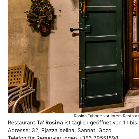
Rosina Tabone vor ihrem Restaura
Restaurant
Ta’ Rosina
ist täglich geöffnet von 11 b
Adresse: 32, Pjazza Xelina, Sannat, Gozo
Telefon für Rerservierungen +356 79551598