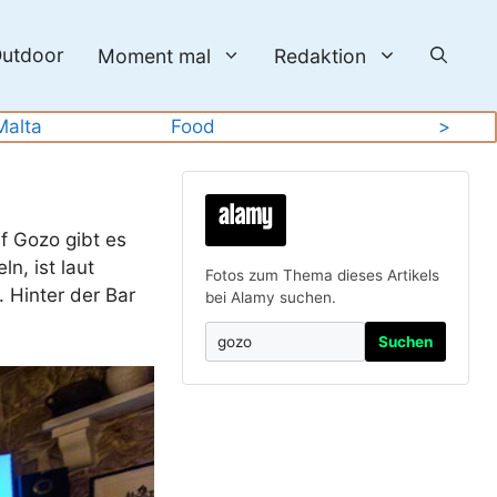
utdoor
Moment mal
Redaktion
Malta
Food
>
f Gozo gibt es
n, ist laut
Fotos zum Thema dieses Artikels
 Hinter der Bar
bei Alamy suchen.
Suchen