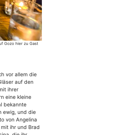
uf Gozo hier zu Gast
ch vor allem die
Gläser auf den
it ihrer
n eine kleine
al bekannte
n ewig, und die
oto von Angelina
mit ihr und Brad
na, die ihr