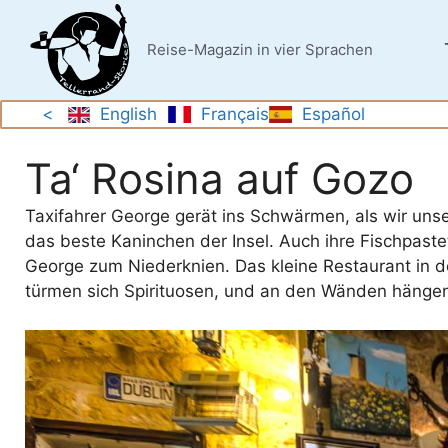
Zum
Inhalt
Reise-Magazin in vier Sprachen
springen
<
English
Français
Español
Ta‘ Rosina auf Gozo
Taxifahrer George gerät ins Schwärmen, als wir unse
das beste Kaninchen der Insel. Auch ihre Fischpastet
George zum Niederknien. Das kleine Restaurant in de
türmen sich Spirituosen, und an den Wänden hängen 