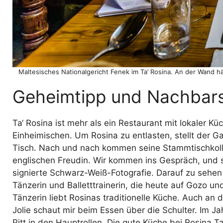
Maltesisches Nationalgericht Fenek im Ta’ Rosina. An der Wand hä
Geheimtipp und Nachbars
Ta‘ Rosina ist mehr als ein Restaurant mit lokaler Küc
Einheimischen. Um Rosina zu entlasten, stellt der G
Tisch. Nach und nach kommen seine Stammtischkolle
englischen Freudin. Wir kommen ins Gespräch, und s
signierte Schwarz-Weiß-Fotografie. Darauf zu sehen i
Tänzerin und Balletttrainerin, die heute auf Gozo un
Tänzerin liebt Rosinas traditionelle Küche. Auch an 
Jolie schaut mir beim Essen über die Schulter. Im J
Pitt in den Hauptrollen. Die gute Küche bei Rosina 