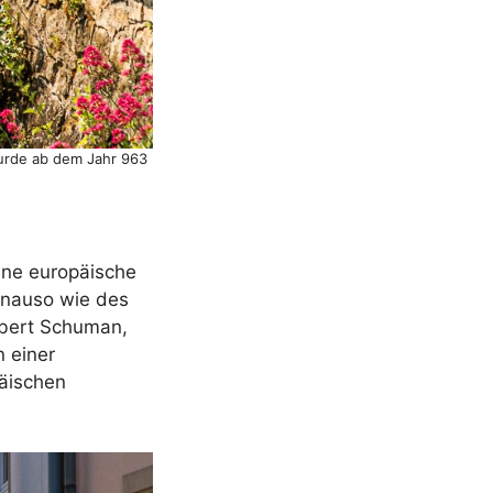
wurde ab dem Jahr 963
ene europäische
genauso wie des
obert Schuman,
 einer
päischen