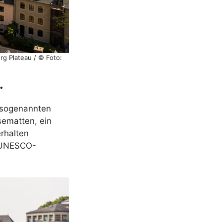
rg Plateau / © Foto:
.
 sogenannten
sematten, ein
erhalten
m UNESCO-