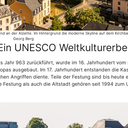
und an der Alzette. Im Hintergrund die moderne Skyline auf dem Kirchbe
Georg Berg
 Ein UNESCO Weltkulturerbe
s Jahr 963 zurückführt, wurde im 16. Jahrhundert vom
ropas ausgebaut. Im 17. Jahrhundert entstanden die Ka
chen Angriffen diente. Teile der Festung sind bis heute 
e Festung als auch die Altstadt gehören seit 1994 zu