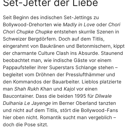
Set-Jetter der Liebe
Seit Beginn des indischen Set-Jettings zu
Bollywood-Drehorten wie
Madly in Love
oder
Chori
Chori Chupke Chupke
entstehen skurrile Szenen in
Schweizer Bergdörfern. Doch auf dem Titlis,
eingerahmt von Baukränen und Betonmischern, kippt
der charmante Culture Clash ins Absurde. Staunend
beobachtet man, wie indische Gäste vor einem
Pappaufsteller ihrer Superstars Schlange stehen –
begleitet vom Dröhnen der Presslufthämmer und
den Kommandos der Bauarbeiter. Lieblos platzierte
man
Shah Rukh Khan
und
Kajol
vor einen
Baucontainer. Dass die beiden 1995 für
Dilwale
Dulhania Le Jayenge
im Berner Oberland tanzten
und nicht auf dem Titlis, stört die Bollywood-Fans
hier oben nicht. Romantik sucht man vergeblich –
doch die Pose sitzt.