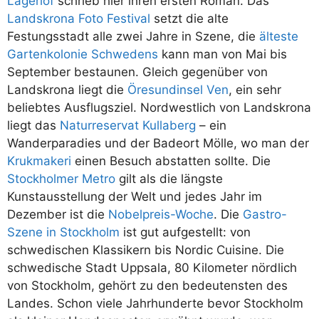
Lagerlöf
schrieb hier ihren ersten Roman. Das
Landskrona Foto Festival
setzt die alte
Festungsstadt alle zwei Jahre in Szene, die
älteste
Gartenkolonie Schwedens
kann man von Mai bis
September bestaunen. Gleich gegenüber von
Landskrona liegt die
Öresundinsel Ven
, ein sehr
beliebtes Ausflugsziel. Nordwestlich von Landskrona
liegt das
Naturreservat Kullaberg
– ein
Wanderparadies und der Badeort Mölle, wo man der
Krukmakeri
einen Besuch abstatten sollte. Die
Stockholmer Metro
gilt als die längste
Kunstausstellung der Welt und jedes Jahr im
Dezember ist die
Nobelpreis-Woche
. Die
Gastro-
Szene in Stockholm
ist gut aufgestellt: von
schwedischen Klassikern bis Nordic Cuisine. Die
schwedische Stadt Uppsala, 80 Kilometer nördlich
von Stockholm, gehört zu den bedeutensten des
Landes. Schon viele Jahrhunderte bevor Stockholm