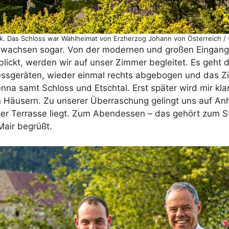
k. Das Schloss war Wahlheimat von Erzherzog Johann von Österreich /
gewachsen sogar. Von der modernen und großen Eingang
ickt, werden wir auf unser Zimmer begleitet. Es geht d
essgeräten, wieder einmal rechts abgebogen und das Z
enna samt Schloss und Etschtal. Erst später wird mir kl
n Häusern. Zu unserer Überraschung gelingt uns auf A
er Terrasse liegt. Zum Abendessen – das gehört zum S
Mair begrüßt.