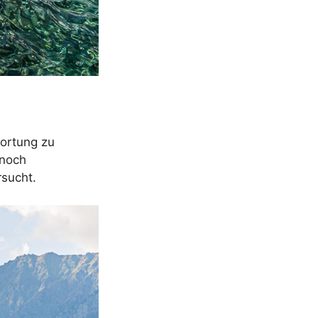
wortung zu
 noch
rsucht.