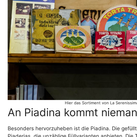
Hier das Sortiment von La Serenissima
An Piadina kommt nieman
Besonders hervorzuheben ist die Piadina. Die gefüllte
Piaderias, die unzählige Füllvarianten anbieten. Die T