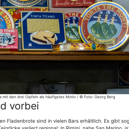
 mit den drei Gipfeln als häufigstes Motiv / © Foto: Georg Berg
d vorbei
n Fladenbrote sind in vielen Bars erhältlich. Es gibt sog
eigdicke variiert regional: In Rimini, nahe San Marino, i