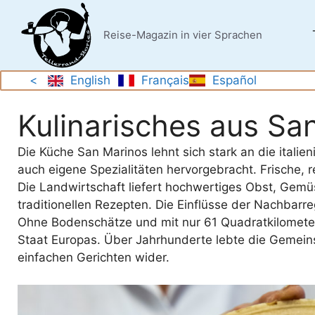
Zum
Inhalt
Reise-Magazin in vier Sprachen
springen
<
English
Français
Español
Kulinarisches aus Sa
Die Küche San Marinos lehnt sich stark an die itali
auch eigene Spezialitäten hervorgebracht. Frische, 
Die Landwirtschaft liefert hochwertiges Obst, Gemüs
traditionellen Rezepten. Die Einflüsse der Nachbarr
Ohne Bodenschätze und mit nur 61 Quadratkilometer
Staat Europas. Über Jahrhunderte lebte die Gemeinsc
einfachen Gerichten wider.