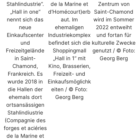
Stahlindustrie“.
de la Marine et
Zentrum von
„Hall in one“
d’Homécourt)erb
Saint-Chamond
nennt sich das
aut. Im
wird im Sommer
neue
ehemaligen
2022 entweiht
Einkaufscenter
Industriekomplex
und fortan für
und
befindet sich die
kulturelle Zwecke
Freizeitgelände
Shoppingmall
genutzt / © Foto:
in Saint-
„Hall in 1“ mit
Georg Berg
Chamond,
Kino, Brasserien,
Frankreich. Es
Freizeit- und
wurde 2018 in
Einkaufsmöglichk
die Hallen der
eiten / © Foto:
ehemals dort
Georg Berg
ortsansässigen
Stahlindiustrie
(Compagnie des
forges et aciéries
de la Marine et