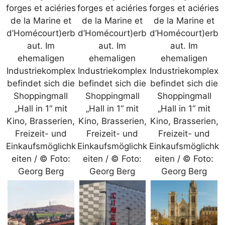
forges et aciéries
forges et aciéries
forges et aciéries
de la Marine et
de la Marine et
de la Marine et
d’Homécourt)erb
d’Homécourt)erb
d’Homécourt)erb
aut. Im
aut. Im
aut. Im
ehemaligen
ehemaligen
ehemaligen
Industriekomplex
Industriekomplex
Industriekomplex
befindet sich die
befindet sich die
befindet sich die
Shoppingmall
Shoppingmall
Shoppingmall
„Hall in 1“ mit
„Hall in 1“ mit
„Hall in 1“ mit
Kino, Brasserien,
Kino, Brasserien,
Kino, Brasserien,
Freizeit- und
Freizeit- und
Freizeit- und
Einkaufsmöglichk
Einkaufsmöglichk
Einkaufsmöglichk
eiten / © Foto:
eiten / © Foto:
eiten / © Foto:
Georg Berg
Georg Berg
Georg Berg