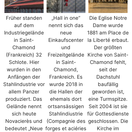
Früher standen
„Hall in one“
Die Eglise Notre
auf dem
nennt sich das
Dame wurde
Industriegelände
neue
1881 am Place de
in Saint-
Einkaufscenter
la Liberté erbaut.
Chamond
und
Der größten
(Frankreich) 32
Freizeitgelände
Kirche von Saint-
Schlote. Hier
in Saint-
Chamond fehlt,
wurden in den
Chamond,
seit der
Anfängen der
Frankreich. Es
Dachstuhl
Stahlindustrie vor
wurde 2018 in
baufällig
allem Panzer
die Hallen der
geworden ist,
produziert. Das
ehemals dort
eine Turmspitze.
Gelände nennt
ortsansässigen
Seit 2004 ist sie
sich heute
Stahlindiustrie
für Gottesdienste
Novacierès und
(Compagnie des
geschlossen. Die
bedeutet „Neue
forges et aciéries
Kirche im