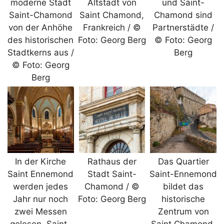
moderne Stadt
Altstadt von
und Saint-
Saint-Chamond
Saint Chamond,
Chamond sind
von der Anhöhe
Frankreich / ©
Partnerstädte /
des historischen
Foto: Georg Berg
© Foto: Georg
Stadtkerns aus /
Berg
© Foto: Georg
Berg
In der Kirche
Rathaus der
Das Quartier
Saint Ennemond
Stadt Saint-
Saint-Ennemond
werden jedes
Chamond / ©
bildet das
Jahr nur noch
Foto: Georg Berg
historische
zwei Messen
Zentrum von
gelesen. Saint-
Saint Chamond,