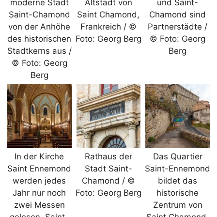
moderne Stadt
Altstadt von
und Saint-
Saint-Chamond
Saint Chamond,
Chamond sind
von der Anhöhe
Frankreich / ©
Partnerstädte /
des historischen
Foto: Georg Berg
© Foto: Georg
Stadtkerns aus /
Berg
© Foto: Georg
Berg
In der Kirche
Rathaus der
Das Quartier
Saint Ennemond
Stadt Saint-
Saint-Ennemond
werden jedes
Chamond / ©
bildet das
Jahr nur noch
Foto: Georg Berg
historische
zwei Messen
Zentrum von
gelesen. Saint-
Saint Chamond,