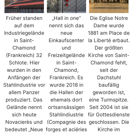
Früher standen
„Hall in one“
Die Eglise Notre
auf dem
nennt sich das
Dame wurde
Industriegelände
neue
1881 am Place de
in Saint-
Einkaufscenter
la Liberté erbaut.
Chamond
und
Der größten
(Frankreich) 32
Freizeitgelände
Kirche von Saint-
Schlote. Hier
in Saint-
Chamond fehlt,
wurden in den
Chamond,
seit der
Anfängen der
Frankreich. Es
Dachstuhl
Stahlindustrie vor
wurde 2018 in
baufällig
allem Panzer
die Hallen der
geworden ist,
produziert. Das
ehemals dort
eine Turmspitze.
Gelände nennt
ortsansässigen
Seit 2004 ist sie
sich heute
Stahlindiustrie
für Gottesdienste
Novacierès und
(Compagnie des
geschlossen. Die
bedeutet „Neue
forges et aciéries
Kirche im