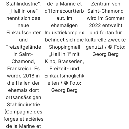
Stahlindustrie“.
de la Marine et
Zentrum von
„Hall in one“
d’Homécourt)erb
Saint-Chamond
nennt sich das
aut. Im
wird im Sommer
neue
ehemaligen
2022 entweiht
Einkaufscenter
Industriekomplex
und fortan für
und
befindet sich die
kulturelle Zwecke
Freizeitgelände
Shoppingmall
genutzt / © Foto:
in Saint-
„Hall in 1“ mit
Georg Berg
Chamond,
Kino, Brasserien,
Frankreich. Es
Freizeit- und
wurde 2018 in
Einkaufsmöglichk
die Hallen der
eiten / © Foto:
ehemals dort
Georg Berg
ortsansässigen
Stahlindiustrie
(Compagnie des
forges et aciéries
de la Marine et