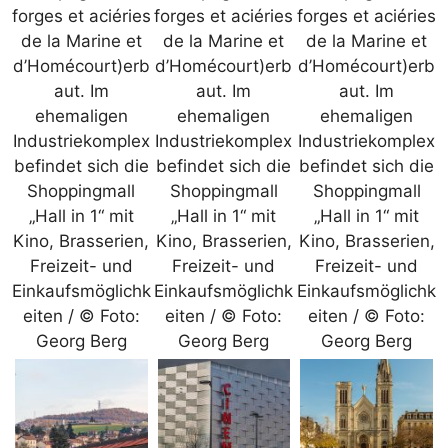
forges et aciéries
forges et aciéries
forges et aciéries
de la Marine et
de la Marine et
de la Marine et
d’Homécourt)erb
d’Homécourt)erb
d’Homécourt)erb
aut. Im
aut. Im
aut. Im
ehemaligen
ehemaligen
ehemaligen
Industriekomplex
Industriekomplex
Industriekomplex
befindet sich die
befindet sich die
befindet sich die
Shoppingmall
Shoppingmall
Shoppingmall
„Hall in 1“ mit
„Hall in 1“ mit
„Hall in 1“ mit
Kino, Brasserien,
Kino, Brasserien,
Kino, Brasserien,
Freizeit- und
Freizeit- und
Freizeit- und
Einkaufsmöglichk
Einkaufsmöglichk
Einkaufsmöglichk
eiten / © Foto:
eiten / © Foto:
eiten / © Foto:
Georg Berg
Georg Berg
Georg Berg