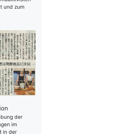
nt und zum
ion
ebung der
ngen im
 in der