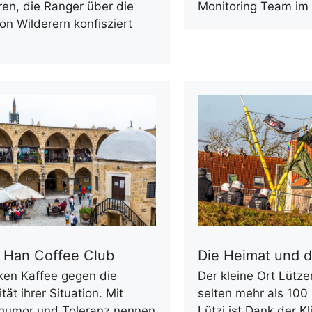
en, die Ranger über die
Monitoring Team im
on Wilderern konfisziert
 Han Coffee Club
Die Heimat und d
nken Kaffee gegen die
Der kleine Ort Lütze
tät ihrer Situation. Mit
selten mehr als 100
humor und Toleranz nennen
Lützi ist Dank der K