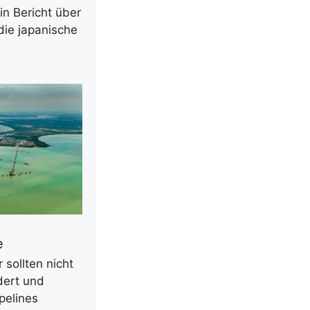
n Bericht über
die japanische
e
 sollten nicht
dert und
pelines