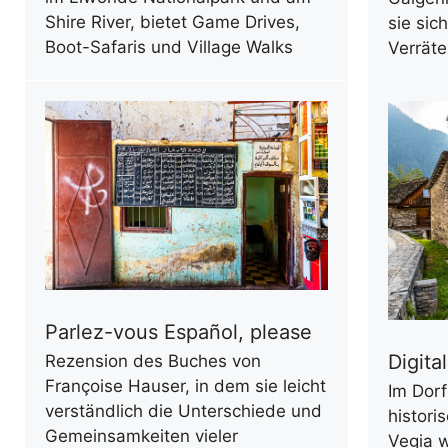
Shire River, bietet Game Drives,
sie sic
Boot-Safaris und Village Walks
Verräte
Parlez-vous Español, please
Digita
Rezension des Buches von
Françoise Hauser, in dem sie leicht
Im Dor
verständlich die Unterschiede und
histori
Gemeinsamkeiten vieler
Vegia w