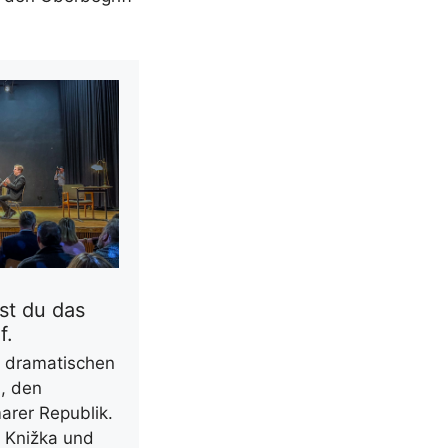
st du das
f.
e dramatischen
, den
arer Republik.
 Knižka und