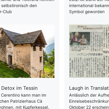
h selbstironisch den
international bekan
r-Club
Symbol geworden
l Detox im Tessin
Laugh in Translat
f Cerentino kann man im
Anlässlich der Aufh
schen Patrizierhaus Cà
Einreisebeschränku
ohnen, mit Kupferkessel,
Oktober 22 erscheint