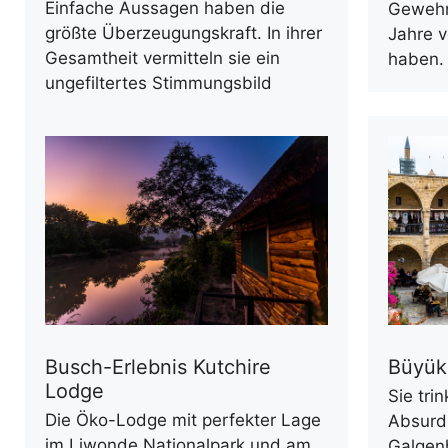
Einfache Aussagen haben die
Gewehr
größte Überzeugungskraft. In ihrer
Jahre v
Gesamtheit vermitteln sie ein
haben.
ungefiltertes Stimmungsbild
Busch-Erlebnis Kutchire
Büyük
Lodge
Sie tri
Die Öko-Lodge mit perfekter Lage
Absurdi
im Liwonde Nationalpark und am
Galgen