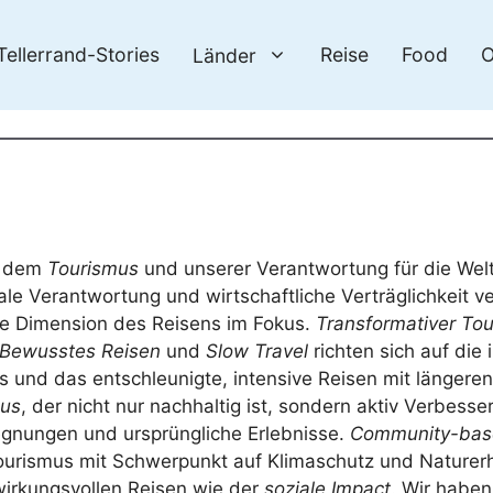
Tellerrand-Stories
Reise
Food
O
Länder
it dem
Tourismus
und unserer Verantwortung für die Welt
ale Verantwortung und wirtschaftliche Verträglichkeit v
he Dimension des Reisens im Fokus.
Transformativer To
Bewusstes Reisen
und
Slow Travel
richten sich auf die 
 und das entschleunigte, intensive Reisen mit längeren
mus
, der nicht nur nachhaltig ist, sondern aktiv Verbess
gegnungen und ursprüngliche Erlebnisse.
Community-bas
Tourismus mit Schwerpunkt auf Klimaschutz und Naturerh
irkungsvollen Reisen wie der
soziale Impact
. Wir haben