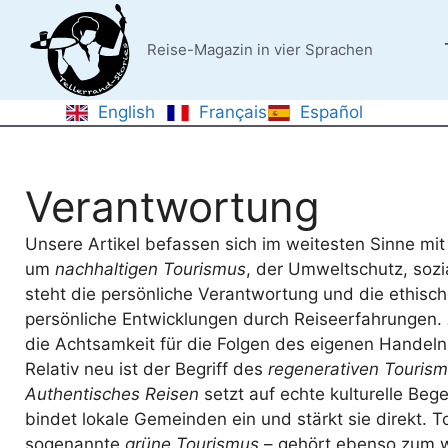
Zum
Inhalt
Reise-Magazin in vier Sprachen
springen
English
Français
Español
Verantwortung
Unsere Artikel befassen sich im weitesten Sinne m
um
nachhaltigen Tourismus
, der Umweltschutz, sozi
steht die persönliche Verantwortung und die ethisc
persönliche Entwicklungen durch Reiseerfahrungen.
die Achtsamkeit für die Folgen des eigenen Handelns
Relativ neu ist der Begriff des
regenerativen Touris
Authentisches Reisen
setzt auf echte kulturelle Be
bindet lokale Gemeinden ein und stärkt sie direkt. 
sogenannte
grüne Tourismus
– gehört ebenso zum w