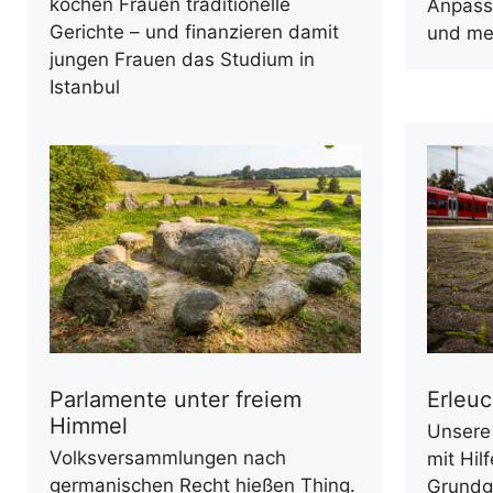
kochen Frauen traditionelle
Anpassu
Gerichte – und finanzieren damit
und men
jungen Frauen das Studium in
Istanbul
Parlamente unter freiem
Erleu
Himmel
Unsere 
Volksversammlungen nach
mit Hil
germanischen Recht hießen Thing.
Grundg