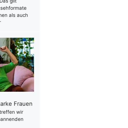
Das gilt
nsehformate
hen als auch
r
tarke Frauen
reffen wir
spannenden