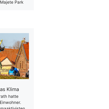
 Majete Park
as Klima
rath hatte
 Einwohner.
limaaktivisten