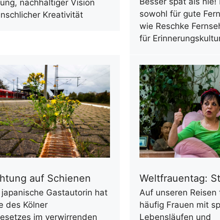
Besser spät als nie! 
ng, nachhaltiger Vision
sowohl für gute Fer
schlicher Kreativität
wie Reschke Fernse
für Erinnerungskultu
chtung auf Schienen
Weltfrauentag: S
japanische Gastautorin hat
Auf unseren Reisen t
fe des Kölner
häufig Frauen mit 
esetzes im verwirrenden
Lebensläufen und