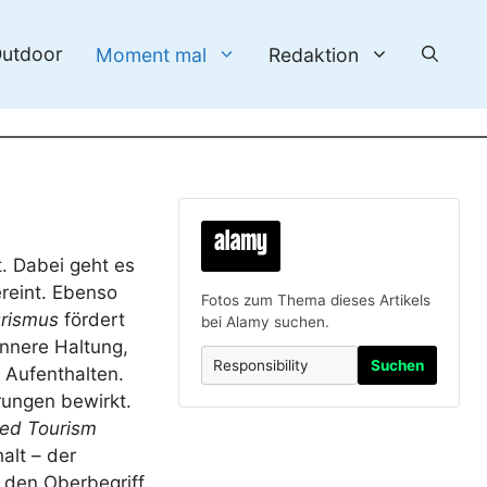
utdoor
Moment mal
Redaktion
. Dabei geht es
ereint. Ebenso
Fotos zum Thema dieses Artikels
urismus
fördert
bei Alamy suchen.
innere Haltung,
Suchen
 Aufenthalten.
erungen bewirkt.
ed Tourism
alt – der
 den Oberbegriff