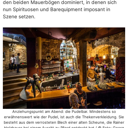
den beiden Mauerbögen dominiert, in denen sich
nun Spirituosen und Barequipment imposant in
Szene setzen.
Anziehungspunkt am Abend: die Pudelbar. Mindestens so
erwähnenswert wie der Pudel, ist auch die Thekenverkleidung. Sie
besteht aus dem verrosteten Blech einer alten Scheune, die Rainer
Holzhauer bei einem Ausritt zu Pferd entdeckt hat / © Foto: Georg