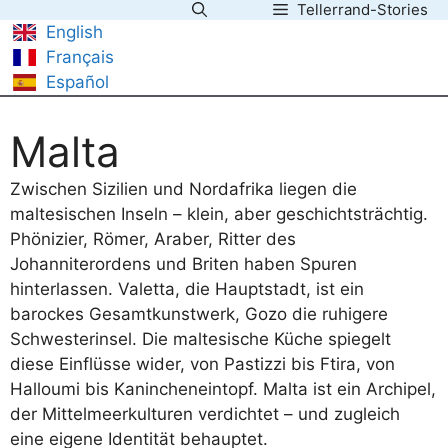
Tellerrand-Stories
Zum
English
Inhalt
Français
springen
Español
Malta
Zwischen Sizilien und Nordafrika liegen die
maltesischen Inseln – klein, aber geschichtsträchtig.
Phönizier, Römer, Araber, Ritter des
Johanniterordens und Briten haben Spuren
hinterlassen. Valetta, die Hauptstadt, ist ein
barockes Gesamtkunstwerk, Gozo die ruhigere
Schwesterinsel. Die maltesische Küche spiegelt
diese Einflüsse wider, von Pastizzi bis Ftira, von
Halloumi bis Kanincheneintopf. Malta ist ein Archipel,
der Mittelmeerkulturen verdichtet – und zugleich
eine eigene Identität behauptet.