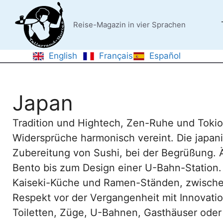
Zum
Inhalt
Reise-Magazin in vier Sprachen
springen
English
Français
Español
Japan
Tradition und Hightech, Zen-Ruhe und Tokiot
Widersprüche harmonisch vereint. Die japanis
Zubereitung von Sushi, bei der Begrüßung. Ä
Bento bis zum Design einer U-Bahn-Station
Kaiseki-Küche und Ramen-Ständen, zwischen F
Respekt vor der Vergangenheit mit Innovatio
Toiletten, Züge, U-Bahnen, Gasthäuser ode