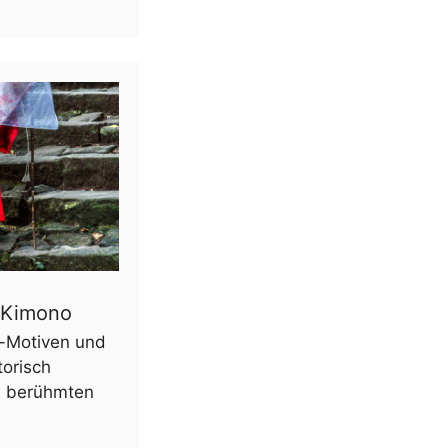
 Kimono
-Motiven und
torisch
s berühmten