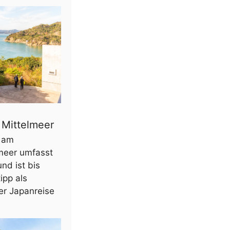
 Mittelmeer
i am
meer umfasst
nd ist bis
ipp als
er Japanreise