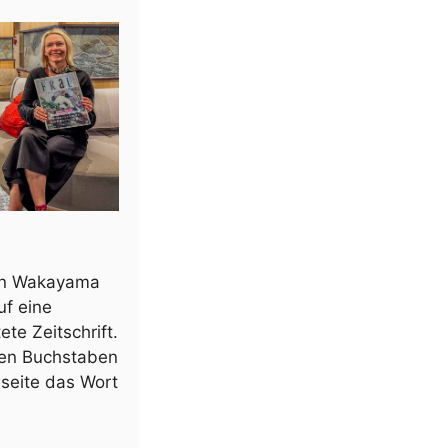
 in Wakayama
uf eine
te Zeitschrift.
chen Buchstaben
lseite das Wort