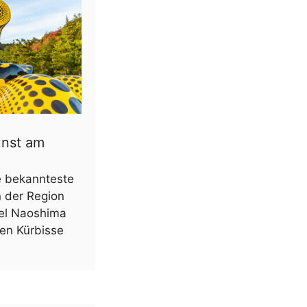
unst am
e bekannteste
n der Region
sel Naoshima
en Kürbisse