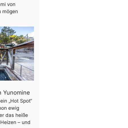
imi von
u mögen
in Yunomine
ein „Hot Spot“
hon ewig
er das heiße
Heizen – und