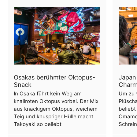
Osakas berühmter Oktopus-
Japan
Snack
Char
In Osaka führt kein Weg am
Um zu 
knallroten Oktopus vorbei. Der Mix
Plüsch
aus knackigem Oktopus, weichem
beliebt 
Teig und knuspriger Hülle macht
Omamor
Takoyaki so beliebt
Schrei