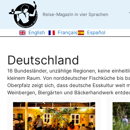
Zum
Inhalt
Reise-Magazin in vier Sprachen
springen
English
Français
Español
Deutschland
16 Bundesländer, unzählige Regionen, keine einheitlic
kleinem Raum. Von norddeutscher Fischküche bis baye
Oberpfalz zeigt sich, dass deutsche Esskultur weit 
Weinbergen, Biergärten und Bäckerhandwerk entde