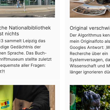
he Nationalbibliothek
Original verschw
st nichts
Der Algorithmus ken
13 sammelt Leipzig das
mein Originalfoto al
ndige Gedächtnis der
Googles Antwort: ‚Wo
hen Sprache. Das Buch-
Recherche über ein
riftmuseum stellte zuletzt
Systemversagen, das
equemste aller Fragen:
Wissenschaft und M
t?!
länger ignorieren dü