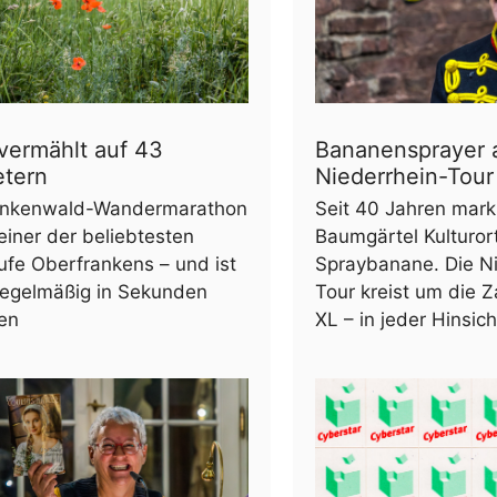
vermählt auf 43
Bananensprayer 
etern
Niederrhein-Tour
ankenwald-Wandermarathon
Seit 40 Jahren mar
s einer der beliebtesten
Baumgärtel Kulturort
ufe Oberfrankens – und ist
Spraybanane. Die Ni
regelmäßig in Sekunden
Tour kreist um die 
fen
XL – in jeder Hinsich