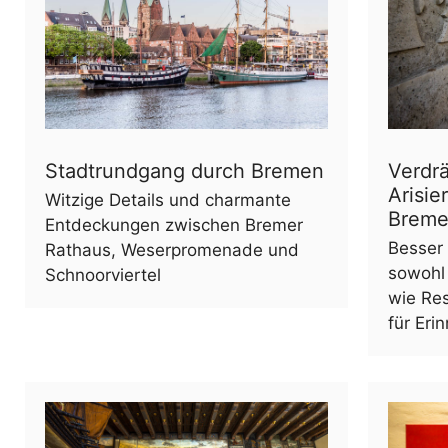
Stadtrundgang durch Bremen
Verdr
Arisi
Witzige Details und charmante
Brem
Entdeckungen zwischen Bremer
Besser 
Rathaus, Weserpromenade und
sowohl
Schnoorviertel
wie Re
für Eri