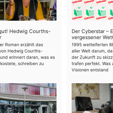
gut! Hedwig Courths-
Der Cyberstar – E
r
vergessener Wet
uer Roman erzählt das
1995 wetteiferten 
von Hedwig Courths-
aller Welt darum, d
und erinnert daran, was es
der Zukunft zu skizz
kostete, schreiben zu
trafen perfekt. Was 
Visionen entstand