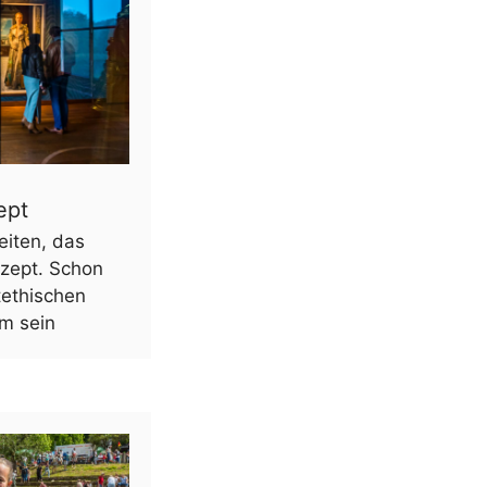
ept
eiten, das
ezept. Schon
tethischen
m sein