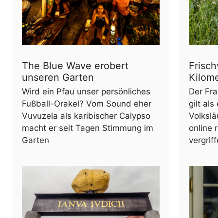
The Blue Wave erobert
Frisch
unseren Garten
Kilom
Wird ein Pfau unser persönliches
Der Fr
Fußball-Orakel? Vom Sound eher
gilt al
Vuvuzela als karibischer Calypso
Volkslä
macht er seit Tagen Stimmung im
online 
Garten
vergrif