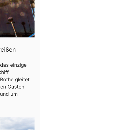
weißen
 das einzige
hiff
Bothe gleitet
ren Gästen
rund um