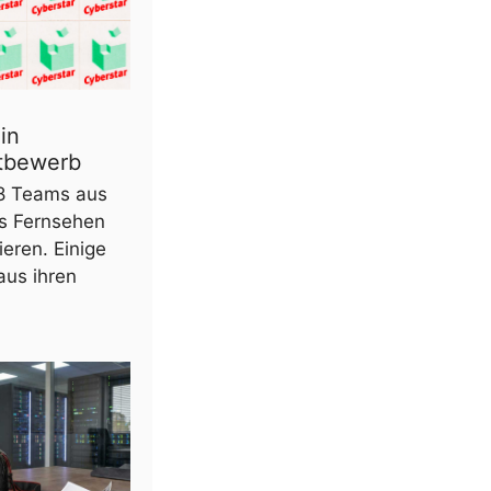
in
tbewerb
88 Teams aus
as Fernsehen
ieren. Einige
aus ihren