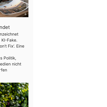
indet
nzeichnet
s KI-Fake.
n’t Fix‘. Eine
 Politik,
edien nicht
rfen