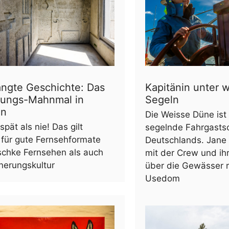
ängte Geschichte: Das
Kapitänin unter 
erungs-Mahnmal in
Segeln
en
Die Weisse Düne ist
spät als nie! Das gilt
segelnde Fahrgastsc
 für gute Fernsehformate
Deutschlands. Jane 
schke Fernsehen als auch
mit der Crew und ih
nnerungskultur
über die Gewässer 
Usedom