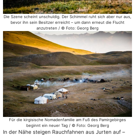
Die Szene scheint unschuldig. Der Schimmel ruht sich aber nur aus,
bevor ihn sein Besitzer erreicht – um dann erneut die Flucht
anzutreten / © Foto: Georg Berg
Für die kirgisische Nomadenfamilie am Fuß des Pamirgebirges
beginnt ein neuer Tag / © Foto: Georg Berg
In der Nähe steigen Rauchfahnen aus Jurten auf –