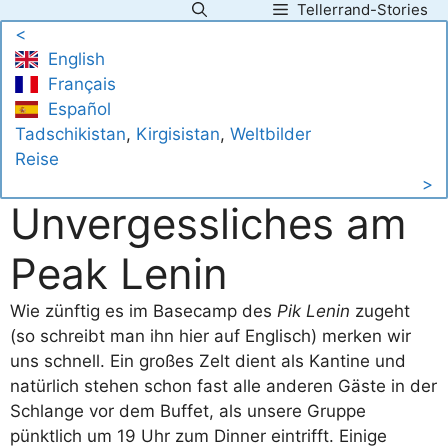
Tellerrand-Stories
Zum
<
Inhalt
English
springen
Français
Español
Tadschikistan
, 
Kirgisistan
, 
Weltbilder
Reise
>
Unvergessliches am
Peak Lenin
Wie zünftig es im Basecamp des
Pik Lenin
zugeht
(so schreibt man ihn hier auf Englisch) merken wir
uns schnell. Ein großes Zelt dient als Kantine und
natürlich stehen schon fast alle anderen Gäste in der
Schlange vor dem Buffet, als unsere Gruppe
pünktlich um 19 Uhr zum Dinner eintrifft. Einige