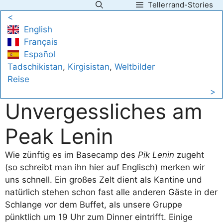
Tellerrand-Stories
Zum
<
Inhalt
English
springen
Français
Español
Tadschikistan
, 
Kirgisistan
, 
Weltbilder
Reise
>
Unvergessliches am
Peak Lenin
Wie zünftig es im Basecamp des
Pik Lenin
zugeht
(so schreibt man ihn hier auf Englisch) merken wir
uns schnell. Ein großes Zelt dient als Kantine und
natürlich stehen schon fast alle anderen Gäste in der
Schlange vor dem Buffet, als unsere Gruppe
pünktlich um 19 Uhr zum Dinner eintrifft. Einige