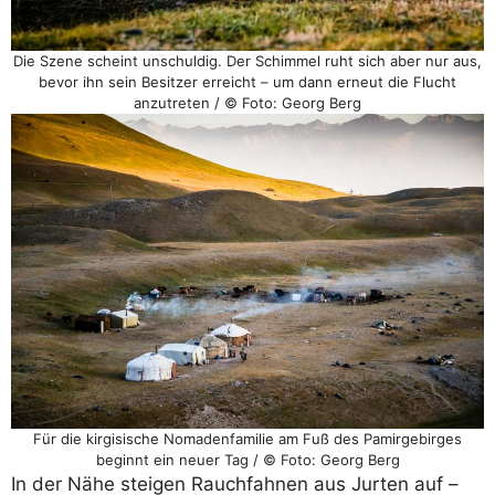
Die Szene scheint unschuldig. Der Schimmel ruht sich aber nur aus,
bevor ihn sein Besitzer erreicht – um dann erneut die Flucht
anzutreten / © Foto: Georg Berg
Für die kirgisische Nomadenfamilie am Fuß des Pamirgebirges
beginnt ein neuer Tag / © Foto: Georg Berg
In der Nähe steigen Rauchfahnen aus Jurten auf –