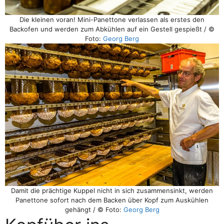
Die kleinen voran! Mini-Panettone verlassen als erstes den
Backofen und werden zum Abkühlen auf ein Gestell gespießt / ©
Foto:
Georg Berg
Damit die prächtige Kuppel nicht in sich zusammensinkt, werden
Panettone sofort nach dem Backen über Kopf zum Auskühlen
gehängt / © Foto:
Georg Berg