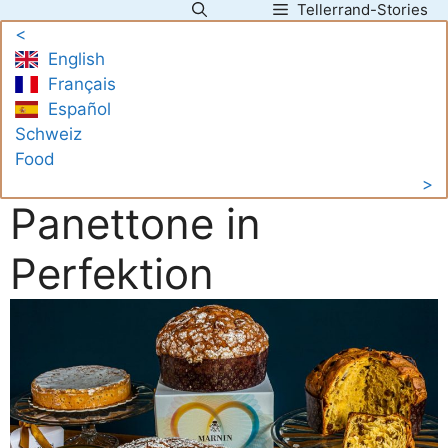
Tellerrand-Stories
Zum
<
Inhalt
English
springen
Français
Español
Schweiz
Food
>
Panettone in
Perfektion