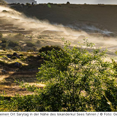
einen Ort Sarytag in der Nähe des Iskanderkul Sees fahren / © Foto: G