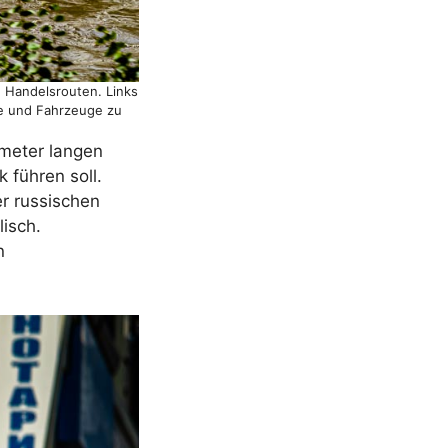
n Handelsrouten. Links
ere und Fahrzeuge zu
ometer langen
 führen soll.
er russischen
lisch.
n