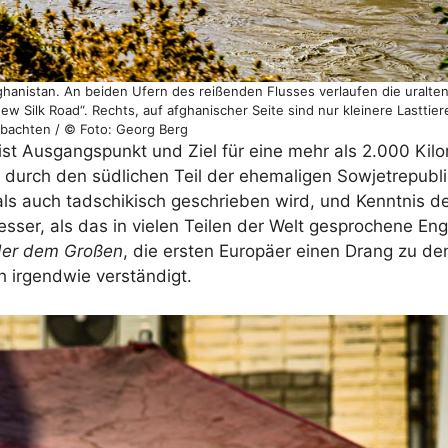
ghanistan. An beiden Ufern des reißenden Flusses verlaufen die uralte
ew Silk Road“. Rechts, auf afghanischer Seite sind nur kleinere Lastti
bachten / © Foto: Georg Berg
ist Ausgangspunkt und Ziel für eine mehr als 2.000 Kil
urch den südlichen Teil der ehemaligen Sowjetrepublik
 als auch tadschikisch geschrieben wird, und Kenntnis d
esser, als das in vielen Teilen der Welt gesprochene Eng
der dem Großen
, die ersten Europäer einen Drang zu de
h irgendwie verständigt.