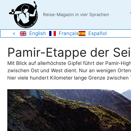
Zum
Inhalt
Reise-Magazin in vier Sprachen
springen
<
English
Français
Español
Pamir-Etappe der Se
Mit Blick auf allerhöchste Gipfel führt der Pamir-H
zwischen Ost und West dient. Nur an wenigen Orten 
hier viele hundert Kilometer lange Grenze zwischen