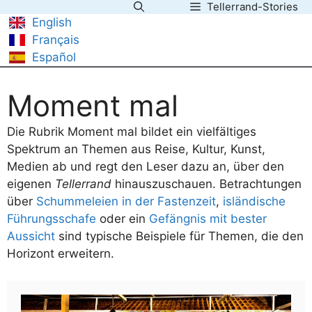
Tellerrand-Stories
Zum
English
Inhalt
Français
springen
Español
Moment mal
Die Rubrik Moment mal bildet ein vielfältiges
Spektrum an Themen aus Reise, Kultur, Kunst,
Medien ab und regt den Leser dazu an, über den
eigenen
Tellerrand
hinauszuschauen. Betrachtungen
über
Schummeleien in der Fastenzeit
,
isländische
Führungsschafe
oder ein
Gefängnis mit bester
Aussicht
sind typische Beispiele für Themen, die den
Horizont erweitern.