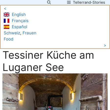
Tellerrand-Stories
Zum
<
Inhalt
English
springen
Français
Español
Schweiz
, 
Frauen
Food
>
Tessiner Küche am
Luganer See