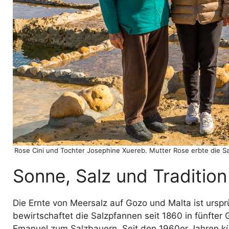
Rose Cini und Tochter Josephine Xuereb. Mutter Rose erbte die S
Sonne, Salz und Tradition
Die Ernte von Meersalz auf Gozo und Malta ist urspr
bewirtschaftet die Salzpfannen seit 1860 in fünfter
Emanuel zum Salzbauern. Seit den 1960er Jahren kü