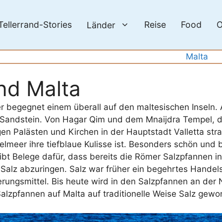
Tellerrand-Stories
Reise
Food
O
Länder
Malta
nd Malta
 begegnet einem überall auf den maltesischen Inseln. A
Sandstein. Von Hagar Qim und dem Mnaijdra Tempel, di
en Palästen und Kirchen in der Hauptstadt Valletta stra
meer ihre tiefblaue Kulisse ist. Besonders schön und bi
ibt Belege dafür, dass bereits die Römer Salzpfannen i
Salz abzuringen. Salz war früher ein begehrtes Handels
erungsmittel. Bis heute wird in den Salzpfannen an der
alzpfannen auf Malta auf traditionelle Weise Salz gewo