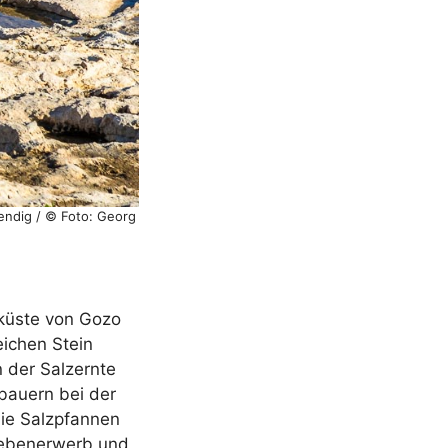
bendig / © Foto: Georg
nküste von Gozo
eichen Stein
n der Salzernte
bauern bei der
 die Salzpfannen
 Nebenerwerb und