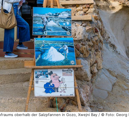
fraums oberhalb der Salzpfannen in Gozo, Xwejni Bay / © Foto: Georg 