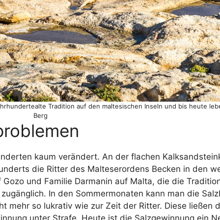
ahrhundertealte Tradition auf den maltesischen Inseln und bis heute le
Berg
problemen
underten kaum verändert. An der flachen Kalksandstei
underts die Ritter des Malteserordens Becken in den w
f Gozo und Familie Darmanin auf Malta, die die Traditio
ten zugänglich. In den Sommermonaten kann man die Salz
t mehr so lukrativ wie zur Zeit der Ritter. Diese ließen
winnung unter Strafe. Heute ist die Salzgewinnung ein