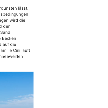
rdunsten lässt.
onsbedingungen
egen wird die
nd den
r Sand
re Becken
 auf die
milie Cini läuft
schneeweißen