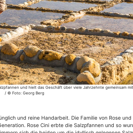
alzpfannen und hielt das Geschäft über viele Jahrzehnte gemeinsam mi
/ © Foto: Georg Berg
ünglich und reine Handarbeit. Die Familie von Rose und
 Generation. Rose Cini erbte die Salzpfannen und so wu
mmern sich die beiden um die idyllisch gelegenen Salz