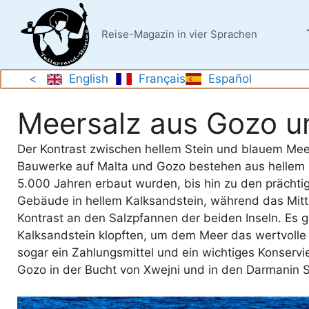
Zum
Inhalt
Reise-Magazin in vier Sprachen
springen
<
English
Français
Español
Meersalz aus Gozo u
Der Kontrast zwischen hellem Stein und blauem Meer
Bauwerke auf Malta und Gozo bestehen aus hellem 
5.000 Jahren erbaut wurden, bis hin zu den prächtig
Gebäude in hellem Kalksandstein, während das Mittel
Kontrast an den Salzpfannen der beiden Inseln. Es g
Kalksandstein klopften, um dem Meer das wertvolle 
sogar ein Zahlungsmittel und ein wichtiges Konservi
Gozo in der Bucht von Xwejni und in den Darmanin S