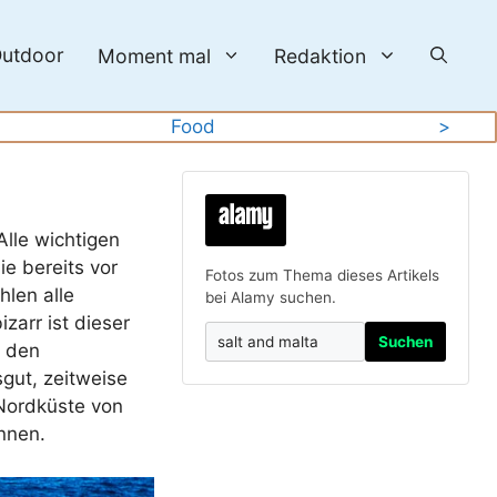
utdoor
Moment mal
Redaktion
Food
>
lle wichtigen
e bereits vor
Fotos zum Thema dieses Artikels
hlen alle
bei Alamy suchen.
zarr ist dieser
Suchen
n den
gut, zeitweise
 Nordküste von
nnen.