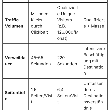
Qualifiziert
Millionen
e Unique
Traffic-
Klicks
Visitors
Qualifiziert
Volumen
durch
(z.B.
e > Masse
Clickbait
126.000/M
onat)
Intensivere
Beschäftig
Verweilda
45-65
220
ung mit
uer
Sekunden
Sekunden
Destinatio
n
Umfassen
1,5
6,4
deres
Seitentief
Seiten/Visi
Seiten/Visi
Destinatio
e
t
t
nsverstän
dnis