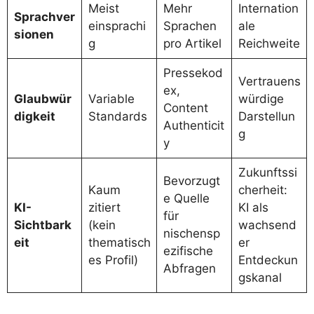
Meist
Mehr
Internation
Sprachver
einsprachi
Sprachen
ale
sionen
g
pro Artikel
Reichweite
Pressekod
Vertrauens
ex,
Glaubwür
Variable
würdige
Content
digkeit
Standards
Darstellun
Authenticit
g
y
Zukunftssi
Bevorzugt
Kaum
cherheit:
e Quelle
KI-
zitiert
KI als
für
Sichtbark
(kein
wachsend
nischensp
eit
thematisch
er
ezifische
es Profil)
Entdeckun
Abfragen
gskanal