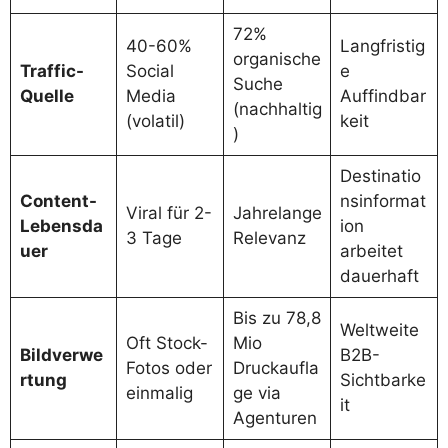
72%
40-60%
Langfristig
organische
Traffic-
Social
e
Suche
Quelle
Media
Auffindbar
(nachhaltig
(volatil)
keit
)
Destinatio
Content-
nsinformat
Viral für 2-
Jahrelange
Lebensda
ion
3 Tage
Relevanz
uer
arbeitet
dauerhaft
Bis zu 78,8
Weltweite
Oft Stock-
Mio
Bildverwe
B2B-
Fotos oder
Druckaufla
rtung
Sichtbarke
einmalig
ge via
it
Agenturen