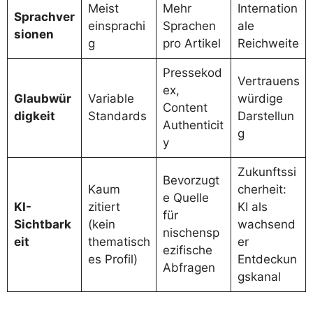
Meist
Mehr
Internation
Sprachver
einsprachi
Sprachen
ale
sionen
g
pro Artikel
Reichweite
Pressekod
Vertrauens
ex,
Glaubwür
Variable
würdige
Content
digkeit
Standards
Darstellun
Authenticit
g
y
Zukunftssi
Bevorzugt
Kaum
cherheit:
e Quelle
KI-
zitiert
KI als
für
Sichtbark
(kein
wachsend
nischensp
eit
thematisch
er
ezifische
es Profil)
Entdeckun
Abfragen
gskanal