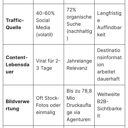
72%
40-60%
Langfristig
organische
Traffic-
Social
e
Suche
Quelle
Media
Auffindbar
(nachhaltig
(volatil)
keit
)
Destinatio
Content-
nsinformat
Viral für 2-
Jahrelange
Lebensda
ion
3 Tage
Relevanz
uer
arbeitet
dauerhaft
Bis zu 78,8
Weltweite
Oft Stock-
Mio
Bildverwe
B2B-
Fotos oder
Druckaufla
rtung
Sichtbarke
einmalig
ge via
it
Agenturen