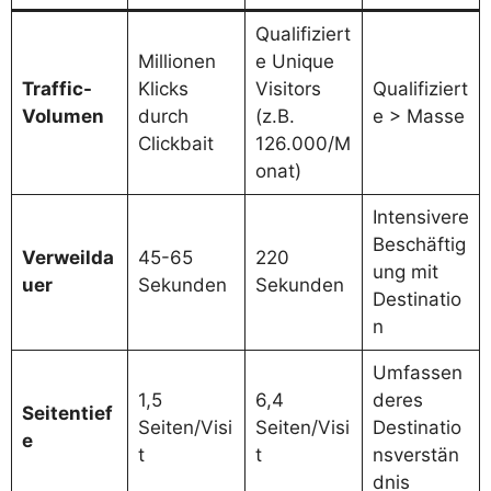
Qualifiziert
Millionen
e Unique
Traffic-
Klicks
Visitors
Qualifiziert
Volumen
durch
(z.B.
e > Masse
Clickbait
126.000/M
onat)
Intensivere
Beschäftig
Verweilda
45-65
220
ung mit
uer
Sekunden
Sekunden
Destinatio
n
Umfassen
1,5
6,4
deres
Seitentief
Seiten/Visi
Seiten/Visi
Destinatio
e
t
t
nsverstän
dnis