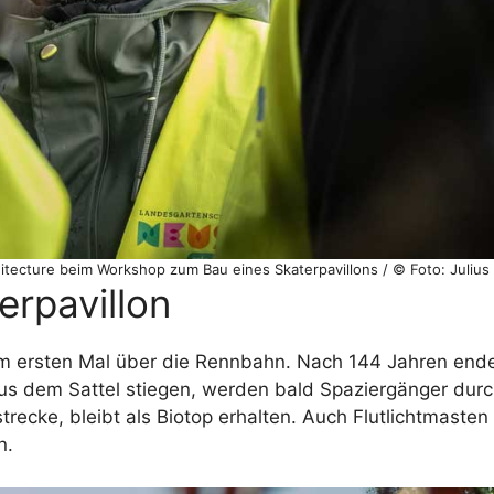
itecture beim Workshop zum Bau eines Skaterpavillons / © Foto: Julius
erpavillon
um ersten Mal über die Rennbahn. Nach 144 Jahren end
us dem Sattel stiegen, werden bald Spaziergänger dur
ecke, bleibt als Biotop erhalten. Auch Flutlichtmasten
n.