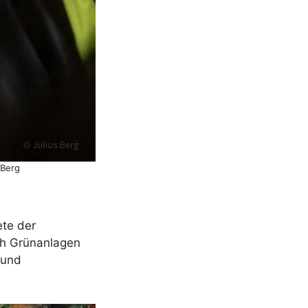
 Berg
ete der
ch Grünanlagen
 und