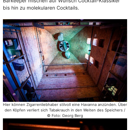
Barkeeper mischen auf Wunsch Cocktail-Klassiker
bis hin zu molekularen Cocktails.
Hier können Zigarrenliebhaber stilvoll eine Havanna anzünden. Über
den Köpfen verliert sich Tabakrauch in den Weiten des Speichers /
© Foto: Georg Berg