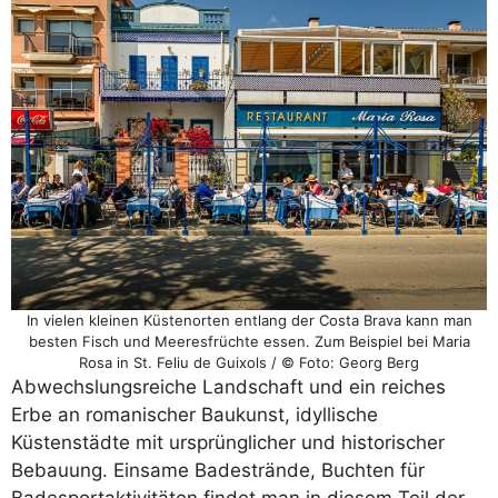
In vielen kleinen Küstenorten entlang der Costa Brava kann man
besten Fisch und Meeresfrüchte essen. Zum Beispiel bei Maria
Rosa in St. Feliu de Guixols / © Foto: Georg Berg
Abwechslungsreiche Landschaft und ein reiches
Erbe an romanischer Baukunst, idyllische
Küstenstädte mit ursprünglicher und historischer
Bebauung. Einsame Badestrände, Buchten für
Badesportaktivitäten findet man in diesem Teil der