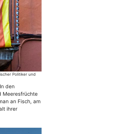
scher Politiker und
In den
nd Meeresfrüchte
man an Fisch, am
lt ihrer