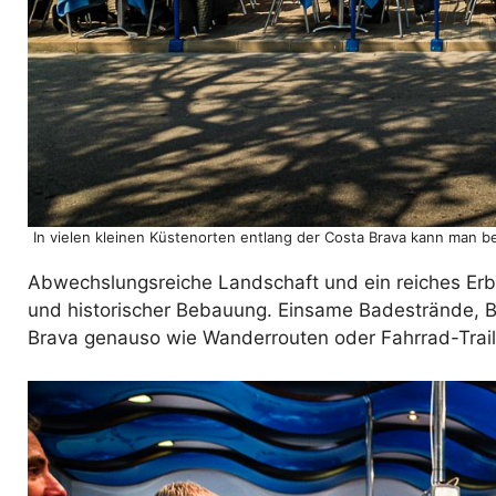
In vielen kleinen Küstenorten entlang der Costa Brava kann man be
Abwechslungsreiche Landschaft und ein reiches Erbe
und historischer Bebauung. Einsame Badestrände, Bu
Brava genauso wie Wanderrouten oder Fahrrad-Trails.