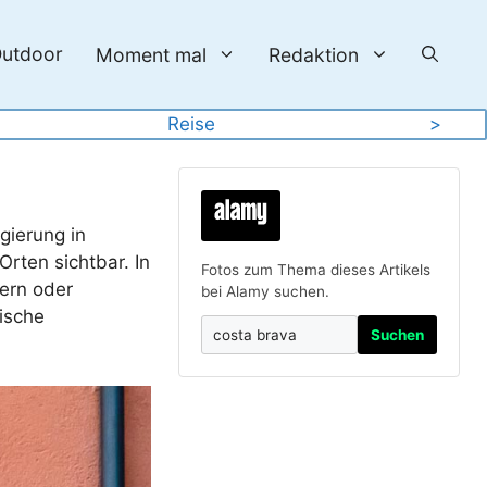
utdoor
Moment mal
Redaktion
Reise
>
gierung in
rten sichtbar. In
Fotos zum Thema dieses Artikels
dern oder
bei Alamy suchen.
ische
Suchen