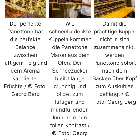
Der perfekte
Wie
Damit die
Panettone hat
schneebedeckte
prächtige Kuppel
die perfekte
Kuppeln kommen
nicht in sich
Balance
die Panettone
zusammensinkt,
zwischen
Maron aus dem
werden
luftigem Teig und
Ofen. Der
Panettone sofort
dem Aroma
Schneezucker
nach dem
kandierter
bleibt lange
Backen über Kopf
Früchte / © Foto:
crunchig und
zum Auskühlen
Georg Berg
bildet zum
gehängt / ©
luftigen und
Foto: Georg Berg
mundfüllenden
Inneren einen
tollen Kontrast /
© Foto: Georg