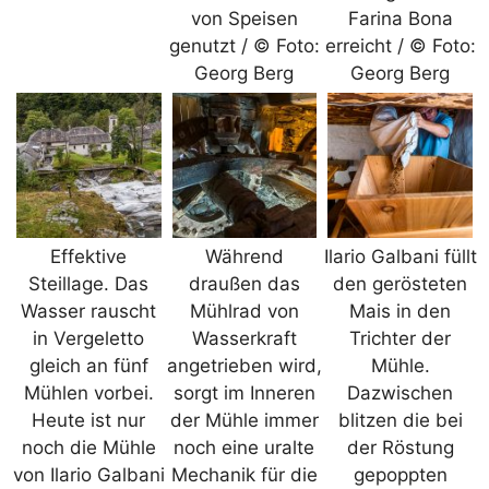
von Speisen
Farina Bona
genutzt / © Foto:
erreicht / © Foto:
Georg Berg
Georg Berg
Effektive
Während
Ilario Galbani füllt
Steillage. Das
draußen das
den gerösteten
Wasser rauscht
Mühlrad von
Mais in den
in Vergeletto
Wasserkraft
Trichter der
gleich an fünf
angetrieben wird,
Mühle.
Mühlen vorbei.
sorgt im Inneren
Dazwischen
Heute ist nur
der Mühle immer
blitzen die bei
noch die Mühle
noch eine uralte
der Röstung
von Ilario Galbani
Mechanik für die
gepoppten