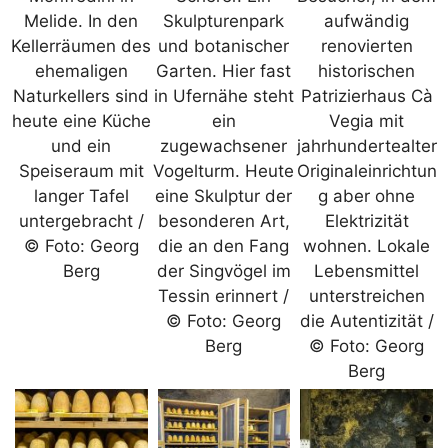
Melide. In den
Skulpturenpark
aufwändig
Kellerräumen des
und botanischer
renovierten
ehemaligen
Garten. Hier fast
historischen
Naturkellers sind
in Ufernähe steht
Patrizierhaus Cà
heute eine Küche
ein
Vegia mit
und ein
zugewachsener
jahrhundertealter
Speiseraum mit
Vogelturm. Heute
Originaleinrichtun
langer Tafel
eine Skulptur der
g aber ohne
untergebracht /
besonderen Art,
Elektrizität
© Foto: Georg
die an den Fang
wohnen. Lokale
Berg
der Singvögel im
Lebensmittel
Tessin erinnert /
unterstreichen
© Foto: Georg
die Autentizität /
Berg
© Foto: Georg
Berg