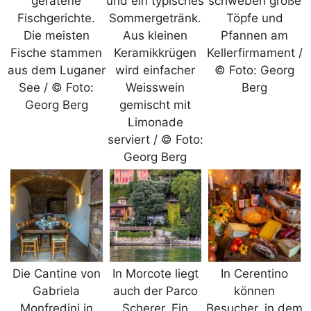
geratene
und ein typisches
schweben große
Fischgerichte.
Sommergetränk.
Töpfe und
Die meisten
Aus kleinen
Pfannen am
Fische stammen
Keramikkrügen
Kellerfirmament /
aus dem Luganer
wird einfacher
© Foto: Georg
See / © Foto:
Weisswein
Berg
Georg Berg
gemischt mit
Limonade
serviert / © Foto:
Georg Berg
Die Cantine von
In Morcote liegt
In Cerentino
Gabriela
auch der Parco
können
Monfredini in
Scherer. Ein
Besucher, in dem