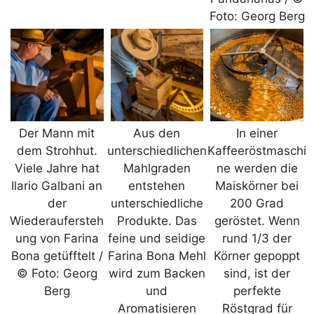
Foto: Georg Berg
Der Mann mit
Aus den
In einer
dem Strohhut.
unterschiedlichen
Kaffeeröstmaschi
Viele Jahre hat
Mahlgraden
ne werden die
Ilario Galbani an
entstehen
Maiskörner bei
der
unterschiedliche
200 Grad
Wiederaufersteh
Produkte. Das
geröstet. Wenn
ung von Farina
feine und seidige
rund 1/3 der
Bona getüfftelt /
Farina Bona Mehl
Körner gepoppt
© Foto: Georg
wird zum Backen
sind, ist der
Berg
und
perfekte
Aromatisieren
Röstgrad für