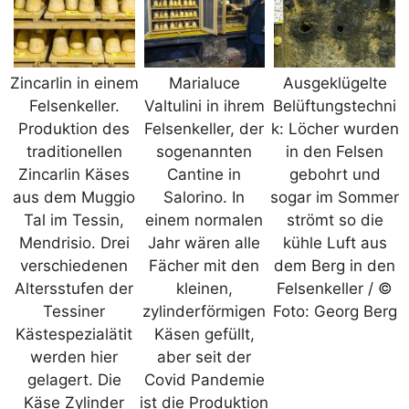
Zincarlin in einem
Marialuce
Ausgeklügelte
Felsenkeller.
Valtulini in ihrem
Belüftungstechni
Produktion des
Felsenkeller, der
k: Löcher wurden
traditionellen
sogenannten
in den Felsen
Zincarlin Käses
Cantine in
gebohrt und
aus dem Muggio
Salorino. In
sogar im Sommer
Tal im Tessin,
einem normalen
strömt so die
Mendrisio. Drei
Jahr wären alle
kühle Luft aus
verschiedenen
Fächer mit den
dem Berg in den
Altersstufen der
kleinen,
Felsenkeller / ©
Tessiner
zylinderförmigen
Foto: Georg Berg
Kästespezialätit
Käsen gefüllt,
werden hier
aber seit der
gelagert. Die
Covid Pandemie
Käse Zylinder
ist die Produktion