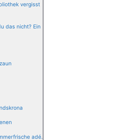
liothek vergisst
u das nicht? Ein
nzaun
andskrona
ienen
ommerfrische adé.