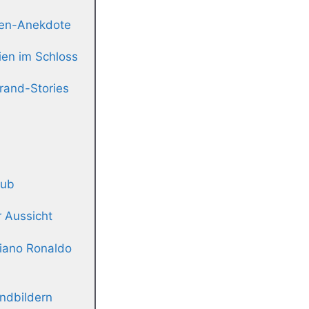
len-Anekdote
ien im Schloss
rand-Stories
lub
r Aussicht
tiano Ronaldo
andbildern