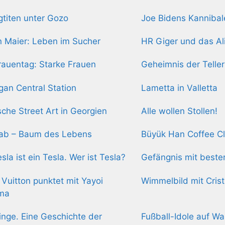
gtiten unter Gozo
Joe Bidens Kanniba
n Maier: Leben im Sucher
HR Giger und das Al
rauentag: Starke Frauen
Geheimnis der Teller
gan Central Station
Lametta in Valletta
ische Street Art in Georgien
Alle wollen Stollen!
ab – Baum des Lebens
Büyük Han Coffee C
esla ist ein Tesla. Wer ist Tesla?
Gefängnis mit beste
 Vuitton punktet mit Yayoi
Wimmelbild mit Cris
ma
inge. Eine Geschichte der
Fußball-Idole auf W