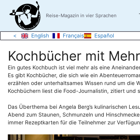
Zum
Inhalt
Reise-Magazin in vier Sprachen
springen
<
English
Français
Español
Kochbücher mit Meh
Ein gutes Kochbuch ist viel mehr als eine Aneinand
Es gibt Kochbücher, die sich wie ein Abenteuerroma
erzählen oder unterhaltsames Wissen rund um die W
Kochbüchern liest die Food-Journalistin, zitiert und st
Das Überthema bei Angela Berg’s kulinarischen Les
Abend zum Staunen, Schmunzeln und Hinschmecken.
immer Rezeptkarten für die Teilnehmer zur Verfügun