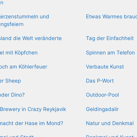
en
Kerzenstummeln und
Etwas Warmes brauc
ngsfeiern
sland die Welt veränderte
Tag der Einfachheit
l mit Köpfchen
Spinnen am Telefon
och am Köhlerfeuer
Verbaute Kunst
er Sheep
Das P-Wort
 oder Dino?
Outdoor-Pool
Brewery in Crazy Reykjavik
Geldingadalir
macht der Hase im Mond?
Natur und Denkmal