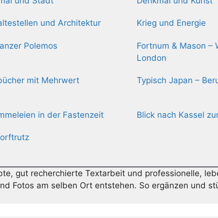
mal und Stadt
Denkmal und Kunst
ltestellen und Architektur
Krieg und Energie
Panzer Polemos
Fortnum & Mason – 
London
bücher mit Mehrwert
Typisch Japan – Ber
meleien in der Fastenzeit
Blick nach Kassel z
orftrutz
bte, gut recherchierte Textarbeit und professionelle, le
 und Fotos am selben Ort entstehen. So ergänzen und st