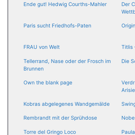
Ende gut! Hedwig Courths-Mahler
Der C
Wett
Paris sucht Friedhofs-Paten
Origi
FRAU von Welt
Titli
Tellerrand, Nase oder der Frosch im
Die S
Brunnen
Own the blank page
Verdr
Arisi
Kobras abgelegenes Wandgemälde
Swing
Rembrandt mit der Sprühdose
Nobel
Torre del Gringo Loco
Paula