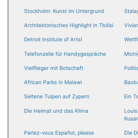
Stockholm: Kunst im Untergrund
Stala
Architektonisches Highlight in Tbilisi
Vivia
Detroit Institute of Arts!
Weltf
Telefonzelle für Handygespräche
Michi
Vielflieger mit Botschaft
Polit
African Parks in Malawi
Baob
Seltene Tulpen auf Zypern
Ein T
Die Heimat und das Klima
Louis
Kusa
Parlez-vous Español, please
Die D