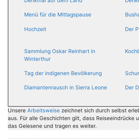
Denkmal auf dem Land
Denk
Menü für die Mittagspause
Busha
Hochzeit
Der 
Sammlung Oskar Reinhart in
Koch
Winterthur
Tag der indigenen Bevölkerung
Schum
Diamantenrausch in Sierra Leone
Der D
Unsere
Arbeitsweise
zeichnet sich durch selbst erle
aus. Für alle Geschichten gilt, dass Reiseeindrücke
das Gelesene und tragen es weiter.