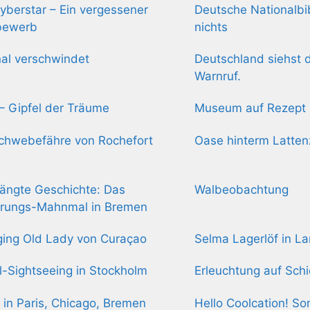
yberstar – Ein vergessener
Deutsche Nationalbib
bewerb
nichts
nal verschwindet
Deutschland siehst d
Warnruf.
s – Gipfel der Träume
Museum auf Rezept
chwebefähre von Rochefort
Oase hinterm Latte
ängte Geschichte: Das
Walbeobachtung
erungs-Mahnmal in Bremen
ing Old Lady von Curaçao
Selma Lagerlöf in L
-Sightseeing in Stockholm
Erleuchtung auf Sch
 in Paris, Chicago, Bremen
Hello Coolcation! S