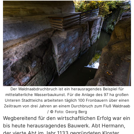
Der Waldnaabdruchbruch ist ein herausragendes Beispiel für
mittelalterliche Wasserbaukunst. Für die Anlage des 97 ha großen
Unteren Stadtteichs arbeiteten täglich 100 Fronbauern über einen
Zeiitraum von drei Jahren an einem Durchbruch zum Fluß Waldnaab
/ © Foto: Georg Berg
Wegbereitend für den wirtschaftlichen Erfolg war ein
bis heute herausragendes Bauwerk. Abt Hermann,
der vierte Abt im Jahr 1133 gegründeten Kloster