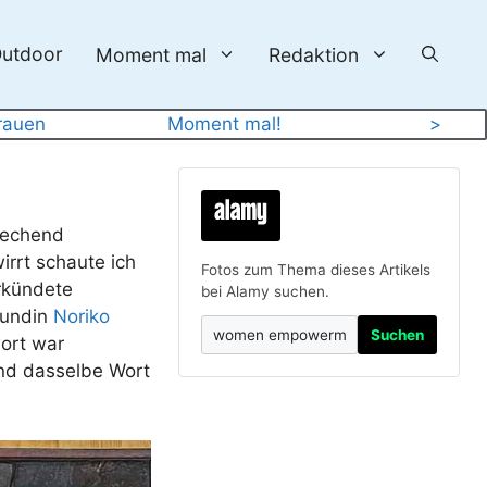
utdoor
Moment mal
Redaktion
rauen
Moment mal!
>
prechend
irrt schaute ich
Fotos zum Thema dieses Artikels
erkündete
bei Alamy suchen.
eundin
Noriko
Suchen
wort war
und dasselbe Wort