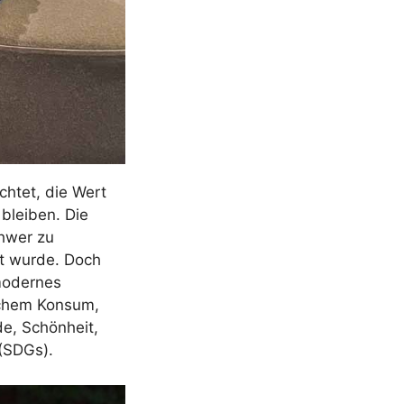
chtet, die Wert
 bleiben. Die
chwer zu
lt wurde. Doch
 modernes
ischem Konsum,
e, Schönheit,
 (SDGs).