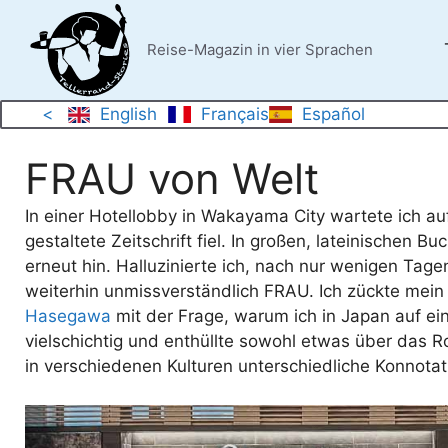
Zum
Inhalt
Reise-Magazin in vier Sprachen
springen
<
English
Français
Español
FRAU von Welt
In einer Hotellobby in Wakayama City wartete ich a
gestaltete Zeitschrift fiel. In großen, lateinischen 
erneut hin. Halluzinierte ich, nach nur wenigen Tag
weiterhin unmissverständlich FRAU. Ich zückte mei
Hasegawa
mit der Frage, warum ich in Japan auf ein
vielschichtig und enthüllte sowohl etwas über das R
in verschiedenen Kulturen unterschiedliche Konnot