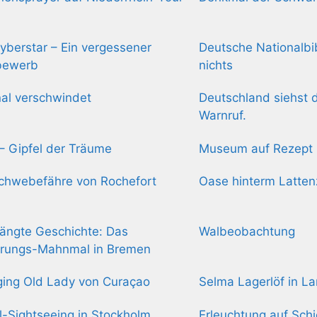
yberstar – Ein vergessener
Deutsche Nationalbib
bewerb
nichts
nal verschwindet
Deutschland siehst d
Warnruf.
s – Gipfel der Träume
Museum auf Rezept
chwebefähre von Rochefort
Oase hinterm Latte
ängte Geschichte: Das
Walbeobachtung
erungs-Mahnmal in Bremen
ing Old Lady von Curaçao
Selma Lagerlöf in L
-Sightseeing in Stockholm
Erleuchtung auf Sch