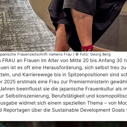
japanische Frauenzeitschrift namens Frau / © Foto: Georg Berg
n FRAU an Frauen im Alter von Mitte 20 bis Anfang 30 ri
uen ist es oft eine Herausforderung, sich selbst treu zu
tteln, und Karrierewege bis in Spitzenpositionen sind s
r 2025 erstmals eine Frau zur Premierministerin gewäh
 Jahren beeinflusst sie die japanische Frauenkultur als
zur Selbstinszenierung, Berufstätigkeit und kosmopolit
 Ausgabe widmet sich einem speziellen Thema – von Mod
und Reportagen über die Sustainable Development Goals