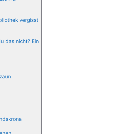
liothek vergisst
u das nicht? Ein
nzaun
andskrona
ienen