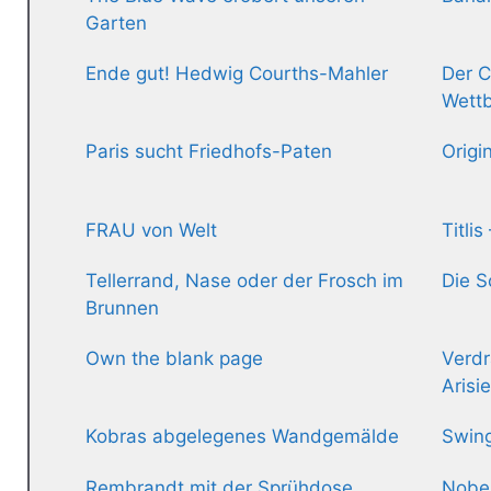
Garten
Ende gut! Hedwig Courths-Mahler
Der C
Wett
Paris sucht Friedhofs-Paten
Origi
FRAU von Welt
Titli
Tellerrand, Nase oder der Frosch im
Die S
Brunnen
Own the blank page
Verdr
Arisi
Kobras abgelegenes Wandgemälde
Swing
Rembrandt mit der Sprühdose
Nobel