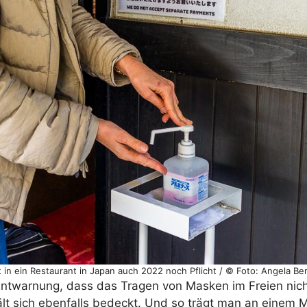
 in ein Restaurant in Japan auch 2022 noch Pflicht / © Foto: Angela Be
ntwarnung, dass das Tragen von Masken im Freien nicht
hält sich ebenfalls bedeckt. Und so trägt man an einem