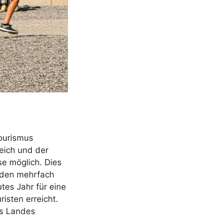
tourismus
eich und der
se möglich. Dies
änden mehrfach
utes Jahr für eine
isten erreicht.
es Landes