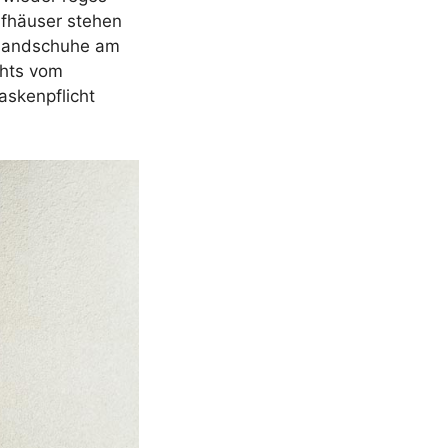
ufhäuser stehen
ghandschuhe am
chts vom
askenpflicht