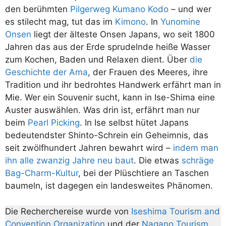
den berühmten
Pilgerweg Kumano Kodo
– und wer
es stilecht mag, tut das im
Kimono
. In
Yunomine
Onsen
liegt der älteste Onsen Japans, wo seit 1800
Jahren das aus der Erde sprudelnde heiße Wasser
zum Kochen, Baden und Relaxen dient. Über
die
Geschichte der Ama
, der Frauen des Meeres, ihre
Tradition und ihr bedrohtes Handwerk erfährt man in
Mie. Wer ein Souvenir sucht, kann in Ise-Shima eine
Auster auswählen. Was drin ist, erfährt man nur
beim
Pearl Picking
. In Ise selbst hütet Japans
bedeutendster Shinto-Schrein ein Geheimnis, das
seit zwölfhundert Jahren bewahrt wird –
indem man
ihn alle zwanzig Jahre neu baut
. Die etwas
schräge
Bag-Charm-Kultur
, bei der Plüschtiere an Taschen
baumeln, ist dagegen ein landesweites Phänomen.
Die Recherchereise wurde von
Iseshima Tourism and
Convention Organization
und der
Nagano Tourism