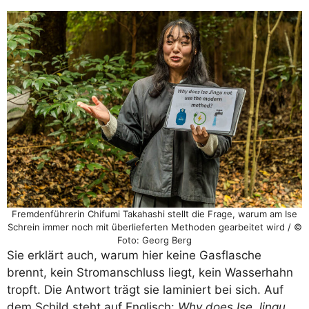
Fremdenführerin Chifumi Takahashi stellt die Frage, warum am Ise
Schrein immer noch mit überlieferten Methoden gearbeitet wird / ©
Foto: Georg Berg
Sie erklärt auch, warum hier keine Gasflasche
brennt, kein Stromanschluss liegt, kein Wasserhahn
tropft. Die Antwort trägt sie laminiert bei sich. Auf
dem Schild steht auf Englisch:
Why does Ise Jingu