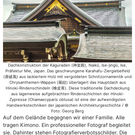
Dachkonstruktion der Kaguraden (神楽殿), Naikū, Ise-jingū, Ise,
Präfektur Mie, Japan. Das geschwungene Karahafu-Ziergiebelfeld
(唐破風) aus lackiertem Holz mit vergoldeten Schnitzornamentik und
Chrysanthemen-Wappen (菊紋) überlagert das Hauptdach aus
Hinoki-Rindenschindeln (檜皮葺). Diese traditionelle Dachdeckung
aus lagenweise aufgebrachten Rindenschichten der Hinoki-
Zypresse (Chamaecyparis obtusa) ist eine der aufwendigsten
Handwerkstechniken der japanischen Architekturgeschichte / ©
Foto: Georg Berg
Auf dem Gelände begegnen wir einer Familie. Alle
tragen Kimono. Ein professioneller Fotograf begleitet
sie. Dahinter stehen Fotografierverbotsschilder. Die