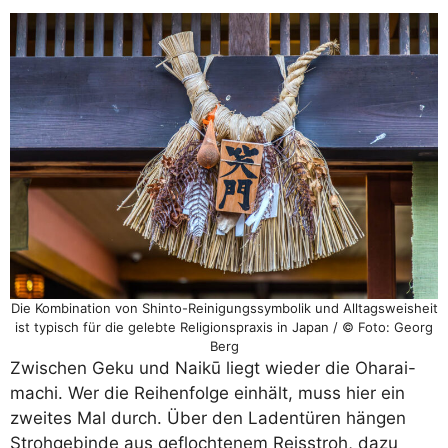
Die Kombination von Shinto-Reinigungssymbolik und Alltagsweisheit
ist typisch für die gelebte Religionspraxis in Japan / © Foto: Georg
Berg
Zwischen Geku und Naikū liegt wieder die Oharai-
machi. Wer die Reihenfolge einhält, muss hier ein
zweites Mal durch. Über den Ladentüren hängen
Strohgebinde aus geflochtenem Reisstroh, dazu