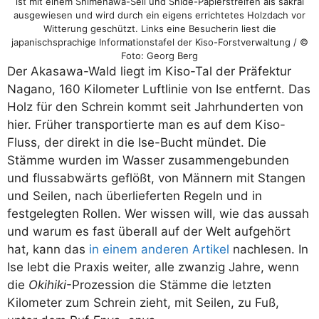
ist mit einem Shimenawa-Seil und Shide-Papierstreifen als sakral
ausgewiesen und wird durch ein eigens errichtetes Holzdach vor
Witterung geschützt. Links eine Besucherin liest die
japanischsprachige Informationstafel der Kiso-Forstverwaltung / ©
Foto: Georg Berg
Der Akasawa-Wald liegt im Kiso-Tal der Präfektur
Nagano, 160 Kilometer Luftlinie von Ise entfernt. Das
Holz für den Schrein kommt seit Jahrhunderten von
hier. Früher transportierte man es auf dem Kiso-
Fluss, der direkt in die Ise-Bucht mündet. Die
Stämme wurden im Wasser zusammengebunden
und flussabwärts geflößt, von Männern mit Stangen
und Seilen, nach überlieferten Regeln und in
festgelegten Rollen. Wer wissen will, wie das aussah
und warum es fast überall auf der Welt aufgehört
hat, kann das
in einem anderen Artikel
nachlesen. In
Ise lebt die Praxis weiter, alle zwanzig Jahre, wenn
die
Okihiki
-Prozession die Stämme die letzten
Kilometer zum Schrein zieht, mit Seilen, zu Fuß,