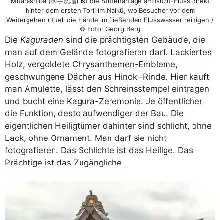
Mitarashiba (御手洗場) ist die Stufenanlage am Isuzu-Fluss direkt
hinter dem ersten Torii im Naikū, wo Besucher vor dem
Weitergehen rituell die Hände im fließenden Flusswasser reinigen /
© Foto: Georg Berg
Die
Kaguraden
sind die prächtigsten Gebäude, die
man auf dem Gelände fotografieren darf. Lackiertes
Holz, vergoldete Chrysanthemen-Embleme,
geschwungene Dächer aus Hinoki-Rinde. Hier kauft
man Amulette, lässt den Schreinsstempel eintragen
und bucht eine Kagura-Zeremonie. Je öffentlicher
die Funktion, desto aufwendiger der Bau. Die
eigentlichen Heiligtümer dahinter sind schlicht, ohne
Lack, ohne Ornament. Man darf sie nicht
fotografieren. Das Schlichte ist das Heilige. Das
Prächtige ist das Zugängliche.