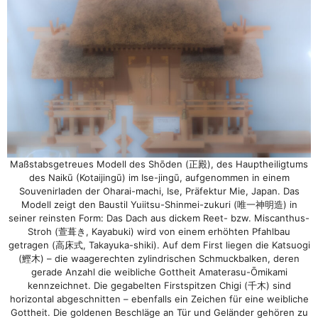
Maßstabsgetreues Modell des Shōden (正殿), des Hauptheiligtums
des Naikū (Kotaijingū) im Ise-jingū, aufgenommen in einem
Souvenirladen der Oharai-machi, Ise, Präfektur Mie, Japan. Das
Modell zeigt den Baustil Yuiitsu-Shinmei-zukuri (唯一神明造) in
seiner reinsten Form: Das Dach aus dickem Reet- bzw. Miscanthus-
Stroh (萱葺き, Kayabuki) wird von einem erhöhten Pfahlbau
getragen (高床式, Takayuka-shiki). Auf dem First liegen die Katsuogi
(鰹木) – die waagerechten zylindrischen Schmuckbalken, deren
gerade Anzahl die weibliche Gottheit Amaterasu-Ōmikami
kennzeichnet. Die gegabelten Firstspitzen Chigi (千木) sind
horizontal abgeschnitten – ebenfalls ein Zeichen für eine weibliche
Gottheit. Die goldenen Beschläge an Tür und Geländer gehören zu