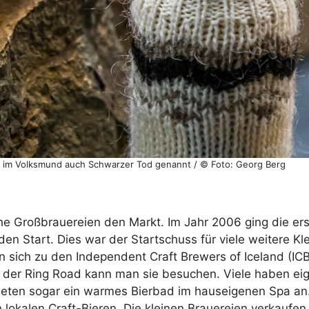
rd im Volksmund auch Schwarzer Tod genannt / © Foto: Georg Berg
he Großbrauereien den Markt. Im Jahr 2006 ging die ers
en Start. Dies war der Startschuss für viele weitere Kl
 sich zu den Independent Craft Brewers of Iceland (ICB
 der Ring Road kann man sie besuchen. Viele haben ei
 bieten sogar ein warmes Bierbad im hauseigenen Spa an
lokalen Craft-Bieren. Die kleinen Brauereien verkaufen 