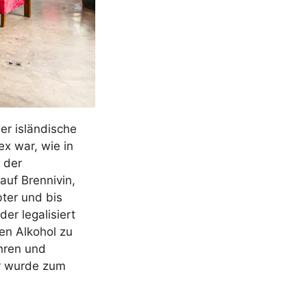
er isländische
ex war, wie in
 der
uf Brennivin,
ter und bis
er legalisiert
gen Alkohol zu
hren und
er wurde zum