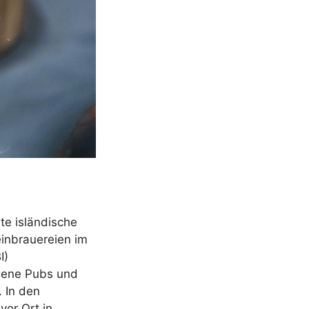
te isländische
einbrauereien im
I)
gene Pubs und
. In den
vor Ort in