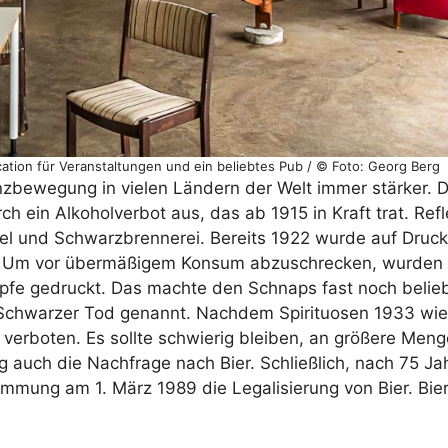
ation für Veranstaltungen und ein beliebtes Pub / © Foto: Georg Berg
zbewegung in vielen Ländern der Welt immer stärker. D
h ein Alkoholverbot aus, das ab 1915 in Kraft trat. Refl
 und Schwarzbrennerei. Bereits 1922 wurde auf Druck
t. Um vor übermäßigem Konsum abzuschrecken, wurden a
pfe gedruckt. Das machte den Schnaps fast noch belieb
 Schwarzer Tod genannt. Nachdem Spirituosen 1933 wied
l verboten. Es sollte schwierig bleiben, an größere Men
uch die Nachfrage nach Bier. Schließlich, nach 75 Ja
immung am 1. März 1989 die Legalisierung von Bier. Bi