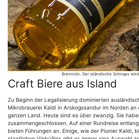
Brennivín. Der isländische Schnaps wi
Craft Biere aus Island
Zu Beginn der Legalisierung dominierten ausländisc
Mikrobrauerei Kaldi in Arskogssandur im Norden an d
ganzen Land. Heute sind es über zwanzig. Sie haben
zusammengeschlossen. Auf einer Rundreise entlang
bieten Führungen an. Einige, wie der Pionier Kaldi,
staatlichen Vínbúðins gibt es immer eine Auswahl an 