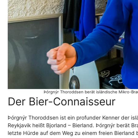
Þórgnýr Thoroddsen berät isländische Mikro-Brau
Der Bier-Connaisseur
Þórgnýr Thoroddsen ist ein profunder Kenner der isl
Reykjavik heißt Bjorland – Bierland. Þórgnýr berät B
letzte Hürde auf dem Weg zu einem freien Bierland b