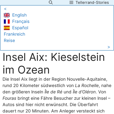
Tellerrand-Stories
Zum
<
Inhalt
English
springen
Français
Español
Frankreich
Reise
>
Insel Aix: Kieselstein
im Ozean
Die Insel Aix liegt in der Region Nouvelle-Aquitaine,
rund 20 Kilometer südwestlich von
La Rochelle
, nahe
den größeren Inseln
Île de Ré
und
Île d’Oléron
. Von
Fouras
bringt eine Fähre Besucher zur kleinen Insel –
Autos sind hier nicht erwünscht. Die Überfahrt
dauert nur 20 Minuten. Am Anleger versteckt sich