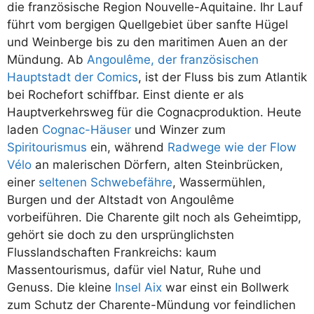
die französische Region Nouvelle-Aquitaine. Ihr Lauf
führt vom bergigen Quellgebiet über sanfte Hügel
und Weinberge bis zu den maritimen Auen an der
Mündung. Ab
Angoulême, der französischen
Hauptstadt der Comics
, ist der Fluss bis zum Atlantik
bei Rochefort schiffbar. Einst diente er als
Hauptverkehrsweg für die Cognacproduktion. Heute
laden
Cognac-Häuser
und Winzer zum
Spiritourismus
ein, während
Radwege wie der Flow
Vélo
an malerischen Dörfern, alten Steinbrücken,
einer
seltenen Schwebefähre
, Wassermühlen,
Burgen und der Altstadt von Angoulême
vorbeiführen. Die Charente gilt noch als Geheimtipp,
gehört sie doch zu den ursprünglichsten
Flusslandschaften Frankreichs: kaum
Massentourismus, dafür viel Natur, Ruhe und
Genuss. Die kleine
Insel Aix
war einst ein Bollwerk
zum Schutz der Charente-Mündung vor feindlichen