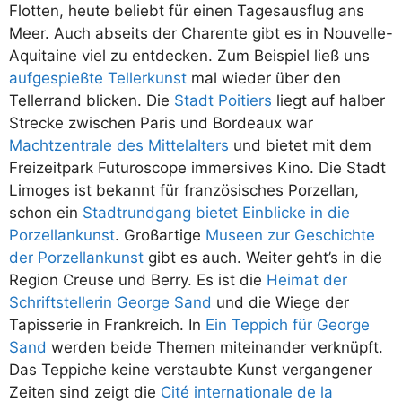
Flotten, heute beliebt für einen Tagesausflug ans
Meer. Auch abseits der Charente gibt es in Nouvelle-
Aquitaine viel zu entdecken. Zum Beispiel ließ uns
aufgespießte Tellerkunst
mal wieder über den
Tellerrand blicken. Die
Stadt Poitiers
liegt auf halber
Strecke zwischen Paris und Bordeaux war
Machtzentrale des Mittelalters
und bietet mit dem
Freizeitpark Futuroscope immersives Kino. Die Stadt
Limoges ist bekannt für französisches Porzellan,
schon ein
Stadtrundgang bietet Einblicke in die
Porzellankunst
. Großartige
Museen zur Geschichte
der Porzellankunst
gibt es auch. Weiter geht’s in die
Region Creuse und Berry. Es ist die
Heimat der
Schriftstellerin George Sand
und die Wiege der
Tapisserie in Frankreich. In
Ein Teppich für George
Sand
werden beide Themen miteinander verknüpft.
Das Teppiche keine verstaubte Kunst vergangener
Zeiten sind zeigt die
Cité internationale de la