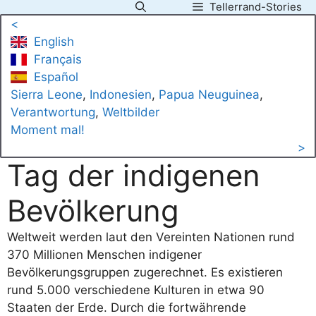
Tellerrand-Stories
Zum
<
Inhalt
English
springen
Français
Español
Sierra Leone
, 
Indonesien
, 
Papua Neuguinea
, 
Verantwortung
, 
Weltbilder
Moment mal!
>
Tag der indigenen
Bevölkerung
Weltweit werden laut den Vereinten Nationen rund
370 Millionen Menschen indigener
Bevölkerungsgruppen zugerechnet. Es existieren
rund 5.000 verschiedene Kulturen in etwa 90
Staaten der Erde. Durch die fortwährende