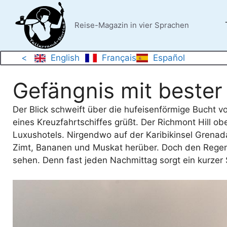
Zum
Inhalt
Reise-Magazin in vier Sprachen
springen
<
English
Français
Español
Gefängnis mit bester
Der Blick schweift über die hufeisenförmige Bucht v
eines Kreuzfahrtschiffes grüßt. Der Richmont Hill ob
Luxushotels. Nirgendwo auf der Karibikinsel Grenad
Zimt, Bananen und Muskat herüber. Doch den Regenb
sehen. Denn fast jeden Nachmittag sorgt ein kurzer