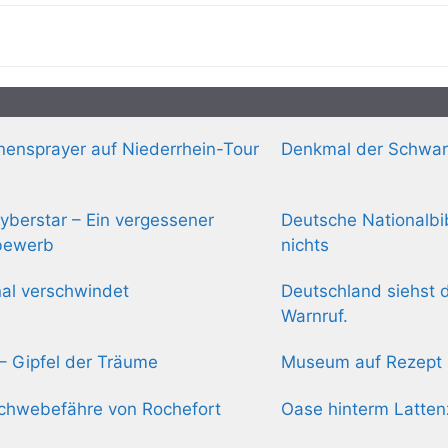
ensprayer auf Niederrhein-Tour
Denkmal der Schwar
yberstar – Ein vergessener
Deutsche Nationalbib
bewerb
nichts
nal verschwindet
Deutschland siehst d
Warnruf.
s – Gipfel der Träume
Museum auf Rezept
chwebefähre von Rochefort
Oase hinterm Latte