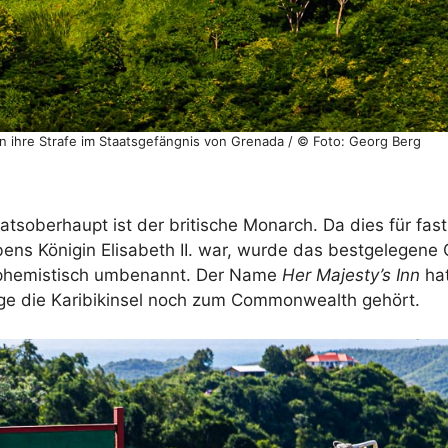
n ihre Strafe im Staatsgefängnis von Grenada / © Foto: Georg Berg
oberhaupt ist der britische Monarch. Da dies für fast
bens Königin Elisabeth II. war, wurde das bestgelegene
uphemistisch umbenannt. Der Name
Her Majesty’s Inn
hat
nge die Karibikinsel noch zum Commonwealth gehört.