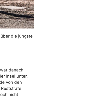
 über die jüngste
s war danach
r Insel unter.
rde von den
 Reststrafe
och nicht