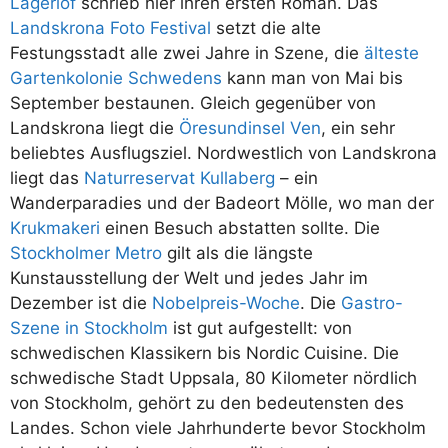
Lagerlöf
schrieb hier ihren ersten Roman. Das
Landskrona Foto Festival
setzt die alte
Festungsstadt alle zwei Jahre in Szene, die
älteste
Gartenkolonie Schwedens
kann man von Mai bis
September bestaunen. Gleich gegenüber von
Landskrona liegt die
Öresundinsel Ven
, ein sehr
beliebtes Ausflugsziel. Nordwestlich von Landskrona
liegt das
Naturreservat Kullaberg
– ein
Wanderparadies und der Badeort Mölle, wo man der
Krukmakeri
einen Besuch abstatten sollte. Die
Stockholmer Metro
gilt als die längste
Kunstausstellung der Welt und jedes Jahr im
Dezember ist die
Nobelpreis-Woche
. Die
Gastro-
Szene in Stockholm
ist gut aufgestellt: von
schwedischen Klassikern bis Nordic Cuisine. Die
schwedische Stadt Uppsala, 80 Kilometer nördlich
von Stockholm, gehört zu den bedeutensten des
Landes. Schon viele Jahrhunderte bevor Stockholm