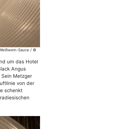
d Weißwein-Sauce / ©
und um das Hotel
Black Angus
. Sein Metzger
ftlinie von der
ne schenkt
aradiesischen