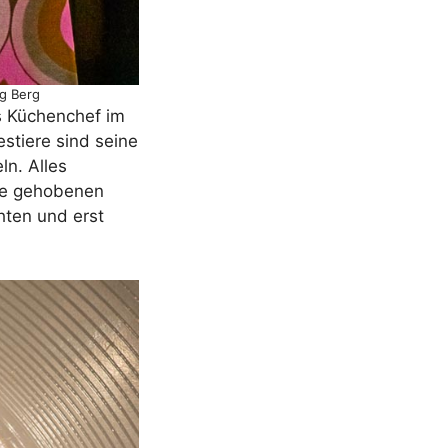
rg Berg
ls Küchenchef im
estiere sind seine
n. Alles
die gehobenen
hten und erst