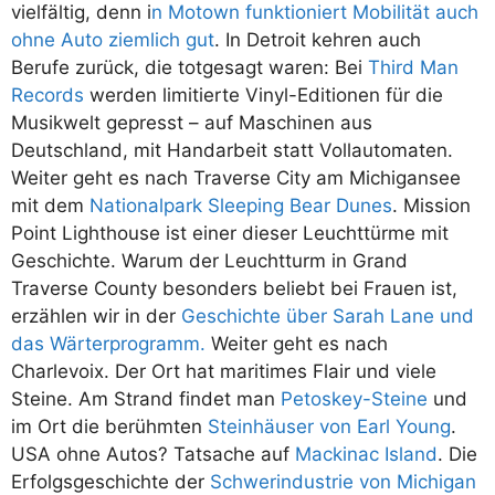
vielfältig, denn i
n Motown funktioniert Mobilität auch
ohne Auto ziemlich gut
. In Detroit kehren auch
Berufe zurück, die totgesagt waren: Bei
Third Man
Records
werden limitierte Vinyl-Editionen für die
Musikwelt gepresst – auf Maschinen aus
Deutschland, mit Handarbeit statt Vollautomaten.
Weiter geht es nach Traverse City am Michigansee
mit dem
Nationalpark Sleeping Bear Dunes
. Mission
Point Lighthouse ist einer dieser Leuchttürme mit
Geschichte. Warum der Leuchtturm in Grand
Traverse County besonders beliebt bei Frauen ist,
erzählen wir in der
Geschichte über Sarah Lane und
das Wärterprogramm.
Weiter geht es nach
Charlevoix. Der Ort hat maritimes Flair und viele
Steine. Am Strand findet man
Petoskey-Steine
und
im Ort die berühmten
Steinhäuser von Earl Young
.
USA ohne Autos? Tatsache auf
Mackinac Island
. Die
Erfolgsgeschichte der
Schwerindustrie von Michigan