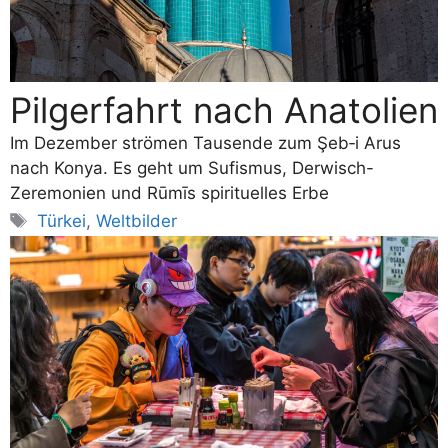
Pilgerfahrt nach Anatolien
Im Dezember strömen Tausende zum Şeb‑i Arus
nach Konya. Es geht um Sufismus, Derwisch-
Zeremonien und Rūmīs spirituelles Erbe
Schlagwörter
Türkei
,
Weltbilder