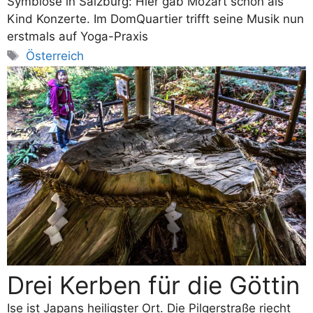
Symbiose in Salzburg: Hier gab Mozart schon als
Kind Konzerte. Im DomQuartier trifft seine Musik nun
erstmals auf Yoga-Praxis
Schlagwörter
Österreich
Drei Kerben für die Göttin
Ise ist Japans heiligster Ort. Die Pilgerstraße riecht