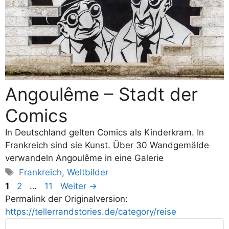
Angoulême – Stadt der
Comics
In Deutschland gelten Comics als Kinderkram. In
Frankreich sind sie Kunst. Über 30 Wandgemälde
verwandeln Angoulême in eine Galerie
Schlagwörter
Frankreich
,
Weltbilder
Seite
Seite
Seite
1
2
…
11
Weiter
→
Permalink der Originalversion:
https://tellerrandstories.de/category/reise