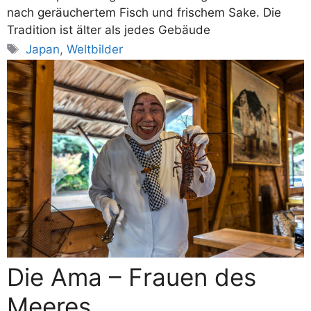
nach geräuchertem Fisch und frischem Sake. Die
Tradition ist älter als jedes Gebäude
Schlagwörter
Japan
,
Weltbilder
Die Ama – Frauen des
Meeres